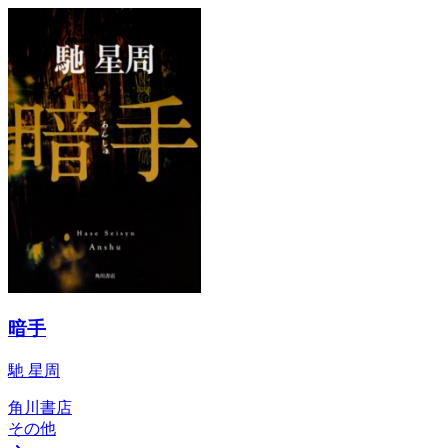
暗手
馳 星周
角川書店
その他