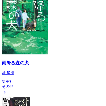
雨降る森の犬
馳 星周
集英社
その他