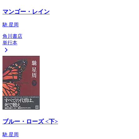
マンゴー・レイン
馳 星周
角川書店
単行本
ブルー・ローズ <下>
馳 星周