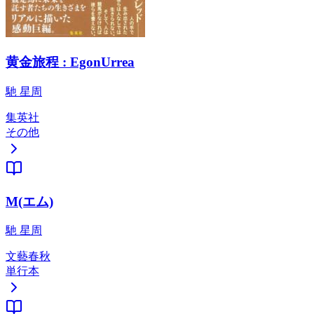
黄金旅程 : EgonUrrea
馳 星周
集英社
その他
M(エム)
馳 星周
文藝春秋
単行本