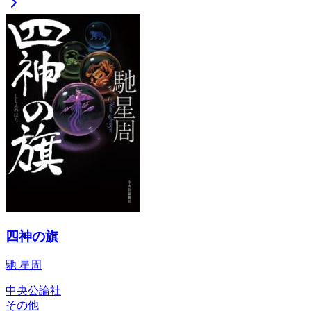
四神の旗
馳 星周
中央公論社
その他