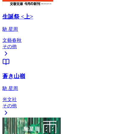
生誕祭 <上>
馳 星周
文藝春秋
その他
蒼き山嶺
馳 星周
光文社
その他