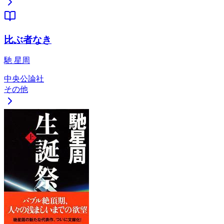
比ぶ者なき
馳 星周
中央公論社
その他