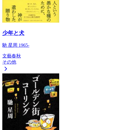
少年と犬
馳 星周 1965-
文藝春秋
その他