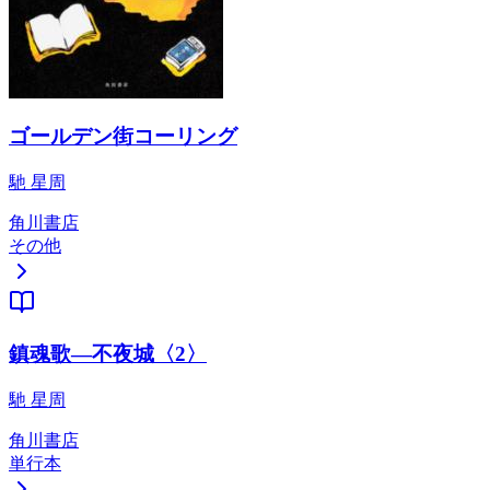
ゴールデン街コーリング
馳 星周
角川書店
その他
鎮魂歌―不夜城〈2〉
馳 星周
角川書店
単行本