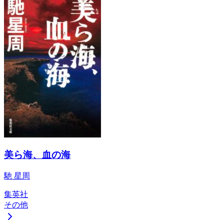
美ら海、血の海
馳 星周
集英社
その他