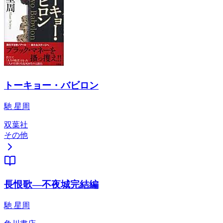
トーキョー・バビロン
馳 星周
双葉社
その他
長恨歌―不夜城完結編
馳 星周