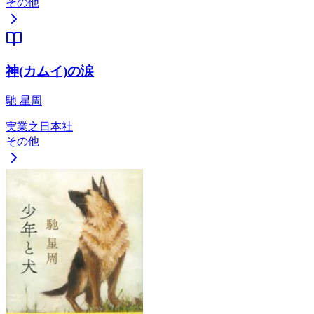
その他
神(カムイ)の涙
馳 星周
実業之日本社
その他