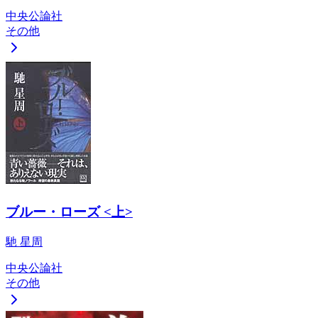
中央公論社
その他
ブルー・ローズ <上>
馳 星周
中央公論社
その他