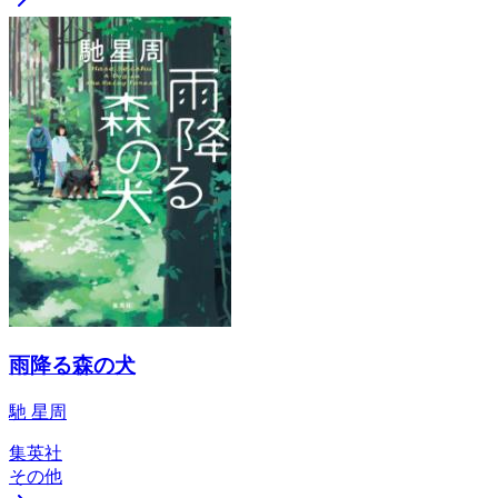
雨降る森の犬
馳 星周
集英社
その他