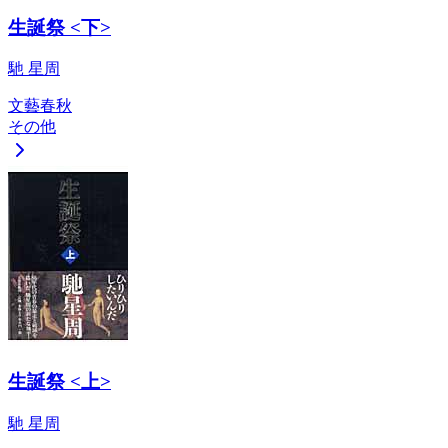
生誕祭 <下>
馳 星周
文藝春秋
その他
生誕祭 <上>
馳 星周