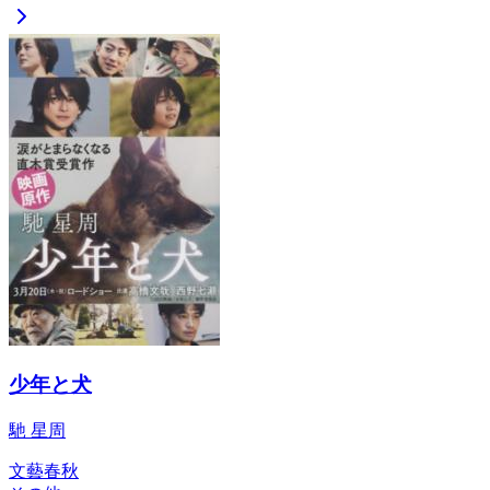
少年と犬
馳 星周
文藝春秋