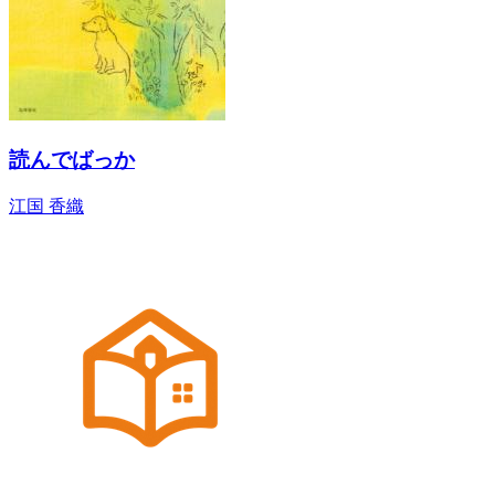
読んでばっか
江国 香織