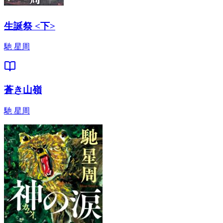
生誕祭 <下>
馳 星周
蒼き山嶺
馳 星周