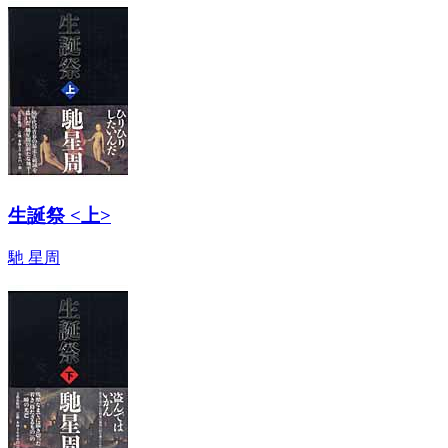
生誕祭 <上>
馳 星周