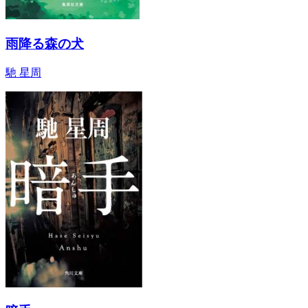
雨降る森の犬
馳 星周