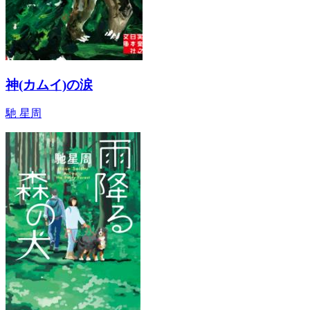
神(カムイ)の涙
馳 星周