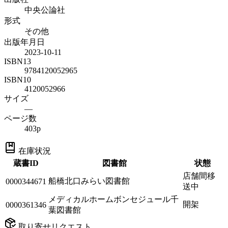
中央公論社
形式
その他
出版年月日
2023-10-11
ISBN13
9784120052965
ISBN10
4120052966
サイズ
—
ページ数
403p
在庫状況
蔵書ID
図書館
状態
店舗間移
船橋北口みらい図書館
0000344671
送中
メディカルホームボンセジュール千
開架
0000361346
葉図書館
取り寄せリクエスト