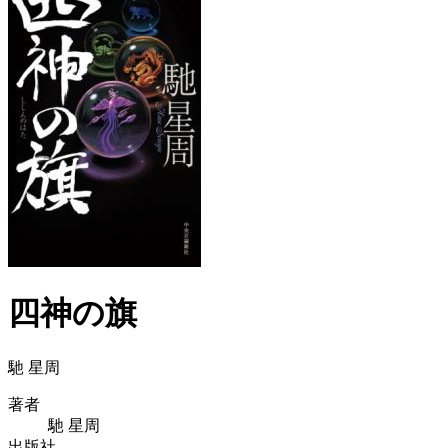
四神の旗
馳 星周
著者
馳 星周
出版社