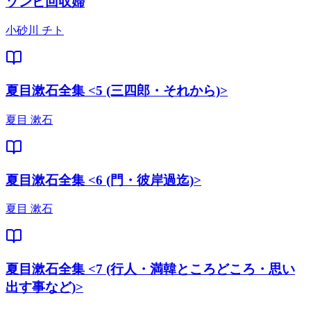
ゾンビ回収婦
小砂川 チト
夏目漱石全集 <5 (三四郎・それから)>
夏目 漱石
夏目漱石全集 <6 (門・彼岸過迄)>
夏目 漱石
夏目漱石全集 <7 (行人・満韓ところどころ・思い
出す事など)>