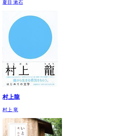
夏目 漱石
村上龍
村上 竜