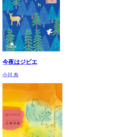
今夜はジビエ
小川 糸