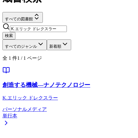
すべての図書館
検索
すべてのジャンル
新着順
全
1
件
1
/
1
ページ
創造する機械―ナノテクノロジー
K.エリック ドレクスラー
パーソナルメディア
単行本