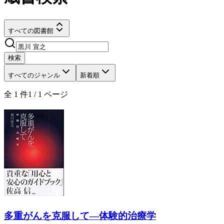
すべての図書館
検索
すべてのジャンル
新着順
全
1
件
1
/
1
ページ
多重がんを克服して―体験的治療学