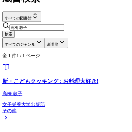
すべての図書館
検索
すべてのジャンル
新着順
全
1
件
1
/
1
ページ
新・こどもクッキング : お料理大好き!
高橋 敦子
女子栄養大学出版部
その他