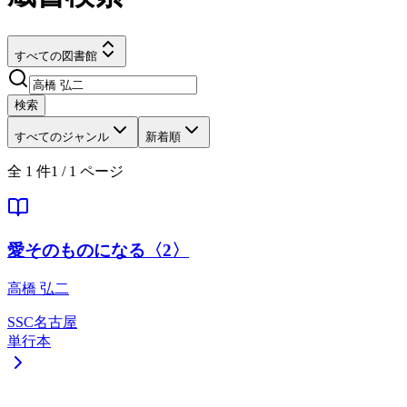
すべての図書館
検索
すべてのジャンル
新着順
全
1
件
1
/
1
ページ
愛そのものになる〈2〉
高橋 弘二
SSC名古屋
単行本