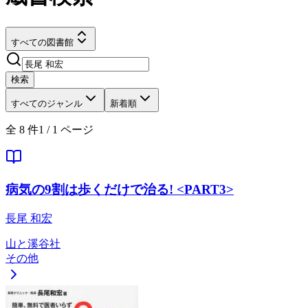
すべての図書館
検索
すべてのジャンル
新着順
全
8
件
1
/
1
ページ
病気の9割は歩くだけで治る! <PART3>
長尾 和宏
山と溪谷社
その他