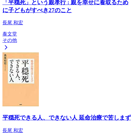
「平穏死」という親孝行 : 親を幸せに看取るため
に子どもがすべき27のこと
長尾 和宏
泰文堂
その他
平穏死できる人、できない人 延命治療で苦しまず
長尾 和宏