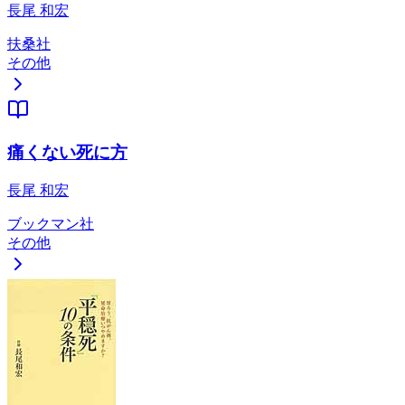
長尾 和宏
扶桑社
その他
痛くない死に方
長尾 和宏
ブックマン社
その他