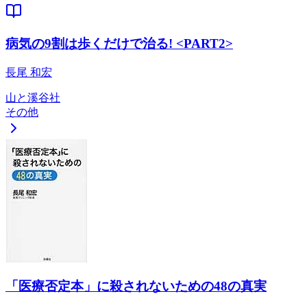
病気の9割は歩くだけで治る! <PART2>
長尾 和宏
山と溪谷社
その他
「医療否定本」に殺されないための48の真実