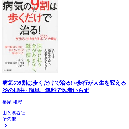
病気の9割は歩くだけで治る! ~歩行が人生を変える
29の理由~ 簡単、無料で医者いらず
長尾 和宏
山と溪谷社
その他