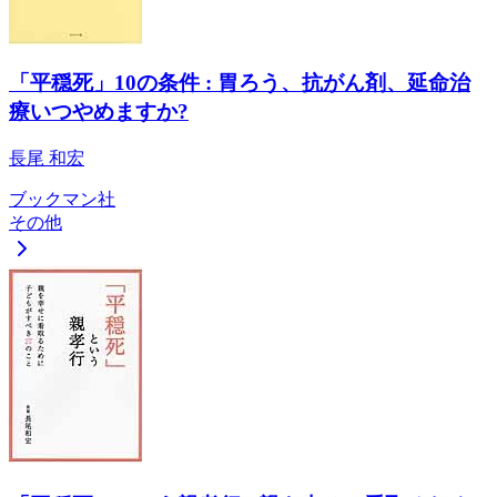
「平穏死」10の条件 : 胃ろう、抗がん剤、延命治
療いつやめますか?
長尾 和宏
ブックマン社
その他