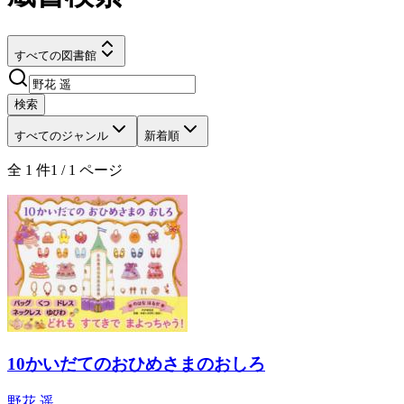
すべての図書館
検索
すべてのジャンル
新着順
全
1
件
1
/
1
ページ
10かいだてのおひめさまのおしろ
野花 遥