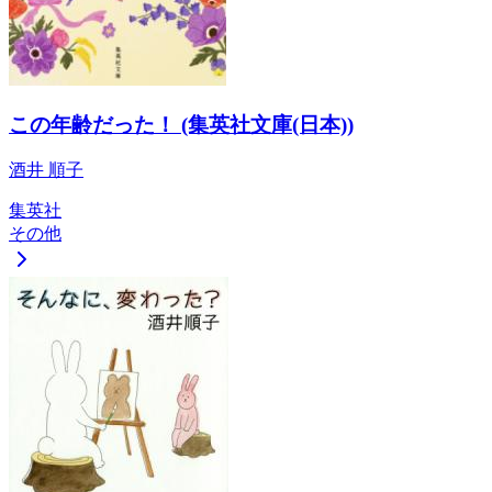
この年齢だった！ (集英社文庫(日本))
酒井 順子
集英社
その他