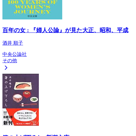
百年の女 : 『婦人公論』が見た大正、昭和、平成
酒井 順子
中央公論社
その他