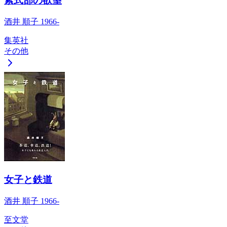
紫式部の欲望
酒井 順子 1966-
集英社
その他
女子と鉄道
酒井 順子 1966-
至文堂