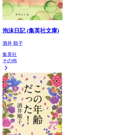
泡沫日記 (集英社文庫)
酒井 順子
集英社
その他