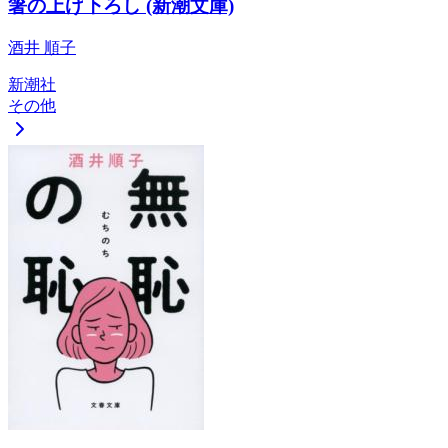
箸の上げ下ろし (新潮文庫)
酒井 順子
新潮社
その他