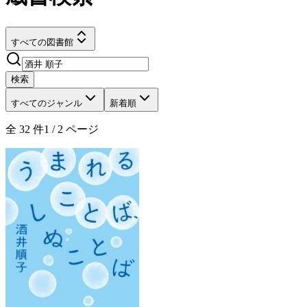
すべての図書館
検索
すべてのジャンル
新着順
全
32
件
1
/
2
ページ