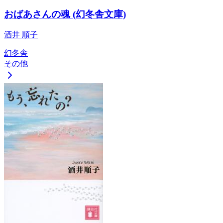
おばあさんの魂 (幻冬舎文庫)
酒井 順子
幻冬舎
その他