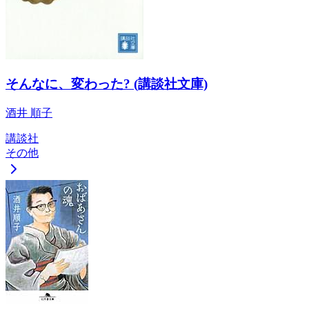
そんなに、変わった? (講談社文庫)
酒井 順子
講談社
その他