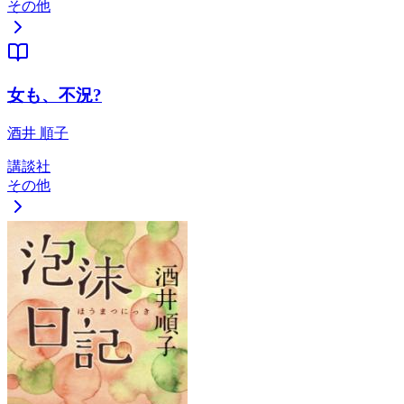
その他
女も、不況?
酒井 順子
講談社
その他