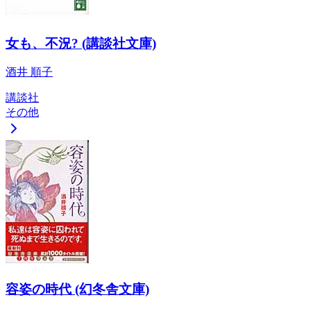
女も、不況? (講談社文庫)
酒井 順子
講談社
その他
容姿の時代 (幻冬舎文庫)