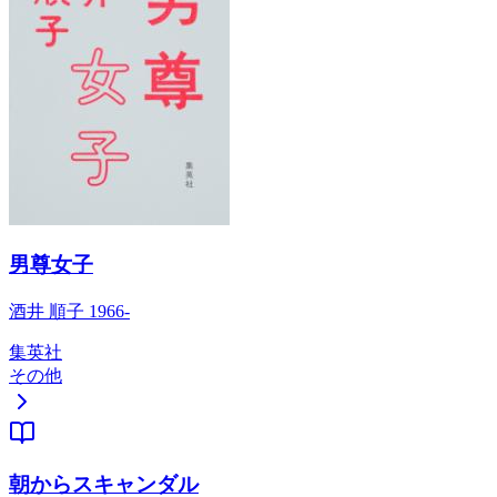
男尊女子
酒井 順子 1966-
集英社
その他
朝からスキャンダル