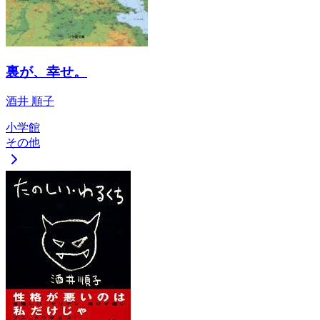
裏が、幸せ。
酒井 順子
小学館
その他