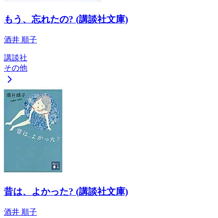
もう、忘れたの? (講談社文庫)
酒井 順子
講談社
その他
昔は、よかった? (講談社文庫)
酒井 順子