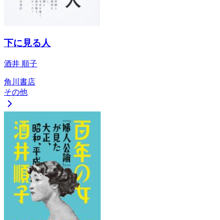
下に見る人
酒井 順子
角川書店
その他