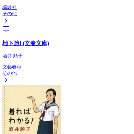
講談社
その他
地下旅! (文春文庫)
酒井 順子
文藝春秋
その他