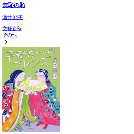
無恥の恥
酒井 順子
文藝春秋
その他