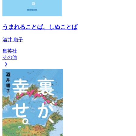
うまれることば、しぬことば
酒井 順子
集英社
その他