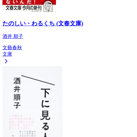
たのしい・わるくち (文春文庫)
酒井 順子
文藝春秋
文庫