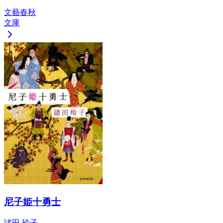
文藝春秋
文庫
尼子姫十勇士
諸田 玲子