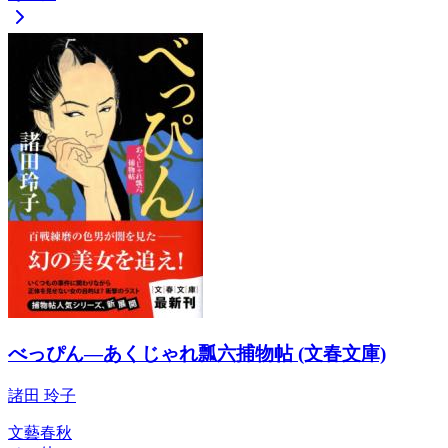
べっぴん―あくじゃれ瓢六捕物帖 (文春文庫)
諸田 玲子
文藝春秋