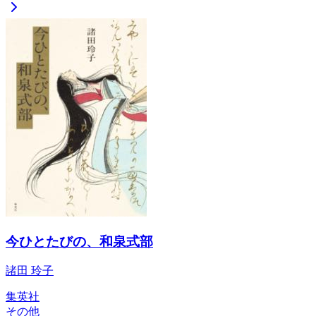
今ひとたびの、和泉式部
諸田 玲子
集英社
その他