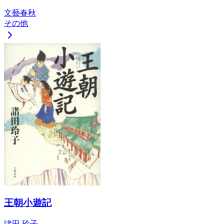
文藝春秋
その他
王朝小遊記
諸田 玲子