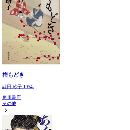
梅もどき
諸田 玲子 1954-
角川書店
その他