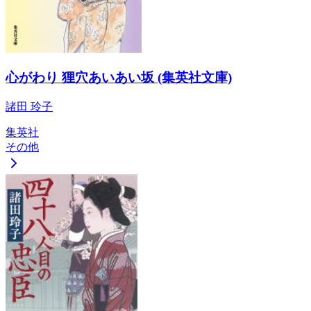
心がわり 狸穴あいあい坂 (集英社文庫)
諸田 玲子
集英社
その他