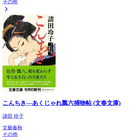
その他
こんちき―あくじゃれ瓢六捕物帖 (文春文庫)
諸田 玲子
文藝春秋
その他