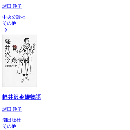
諸田 玲子
中央公論社
その他
軽井沢令嬢物語
諸田 玲子
潮出版社
その他