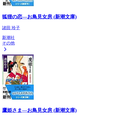
狐狸の恋―お鳥見女房 (新潮文庫)
諸田 玲子
新潮社
その他
鷹姫さま―お鳥見女房 (新潮文庫)