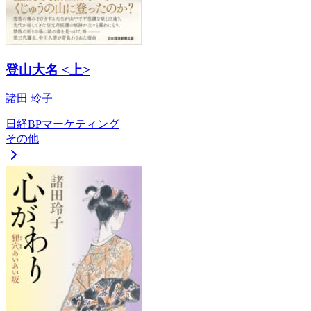
登山大名 <上>
諸田 玲子
日経BPマーケティング
その他