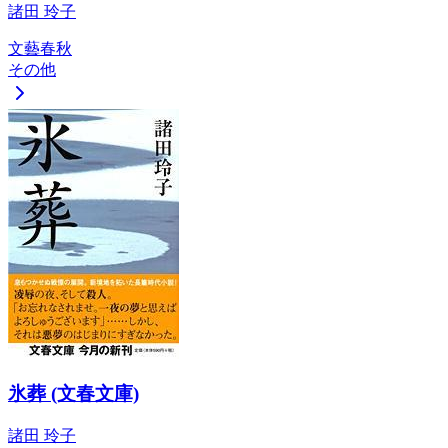
諸田 玲子
文藝春秋
その他
氷葬 (文春文庫)
諸田 玲子