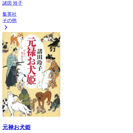
諸田 玲子
集英社
その他
元禄お犬姫