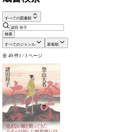
すべての図書館
検索
すべてのジャンル
新着順
全
49
件
1
/
3
ページ