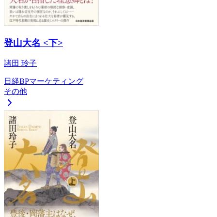
登山大名 <下>
諸田 玲子
日経BPマーケティング
その他