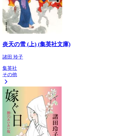
炎天の雪 (上) (集英社文庫)
諸田 玲子
集英社
その他