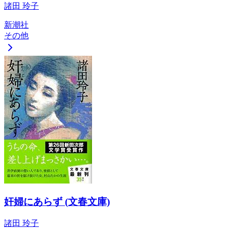
諸田 玲子
新潮社
その他
奸婦にあらず (文春文庫)
諸田 玲子