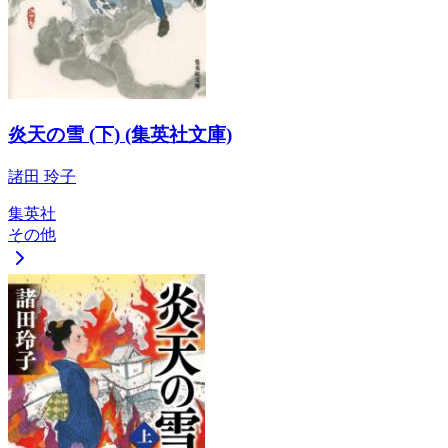
炎天の雪 (下) (集英社文庫)
諸田 玲子
集英社
その他