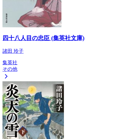
四十八人目の忠臣 (集英社文庫)
諸田 玲子
集英社
その他