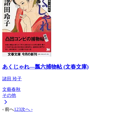
あくじゃれ―瓢六捕物帖 (文春文庫)
諸田 玲子
文藝春秋
その他
‹ 前へ
1
2
3
次へ ›