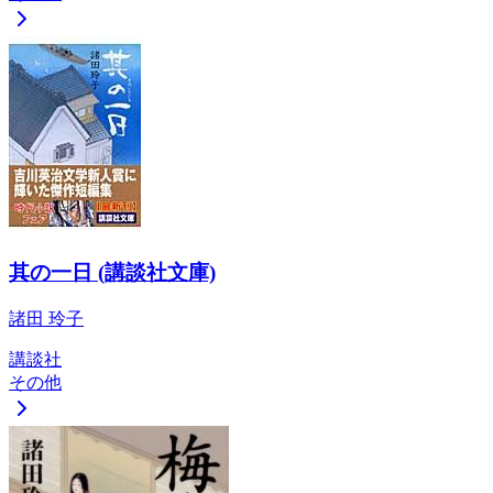
其の一日 (講談社文庫)
諸田 玲子
講談社
その他