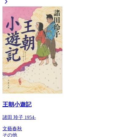
王朝小遊記
諸田 玲子 1954-
文藝春秋
その他