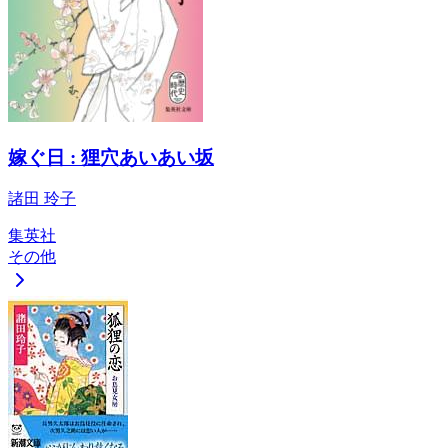
嫁ぐ日 : 狸穴あいあい坂
諸田 玲子
集英社
その他