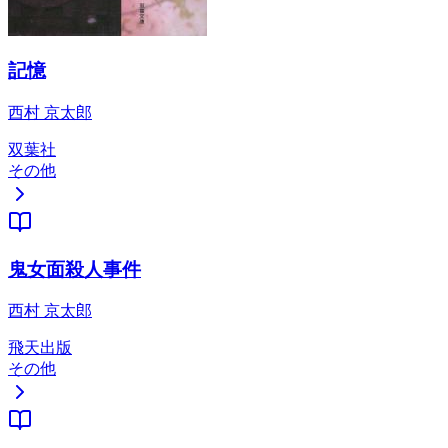
記憶
西村 京太郎
双葉社
その他
鬼女面殺人事件
西村 京太郎
飛天出版
その他