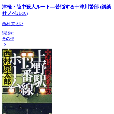
津軽・陸中殺人ルート―苦悩する十津川警部 (講談
社ノベルス)
西村 京太郎
講談社
その他