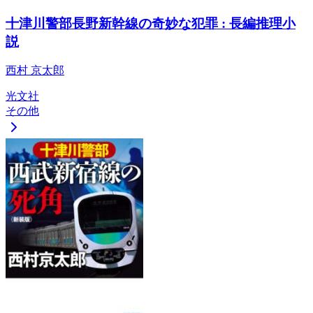
十津川警部長野新幹線の奇妙な犯罪 : 長編推理小
説
西村 京太郎
光文社
その他