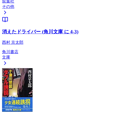
双葉社
その他
消えたドライバー (角川文庫 に 4-3)
西村 京太郎
角川書店
文庫