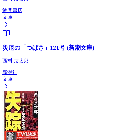
徳間書店
文庫
災厄の「つばさ」121号 (新潮文庫)
西村 京太郎
新潮社
文庫