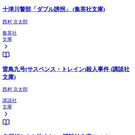
十津川警部「ダブル誘拐」 (集英社文庫)
西村 京太郎
集英社
文庫
雷鳥九号(サスペンス・トレイン)殺人事件 (講談社
文庫)
西村 京太郎
講談社
文庫