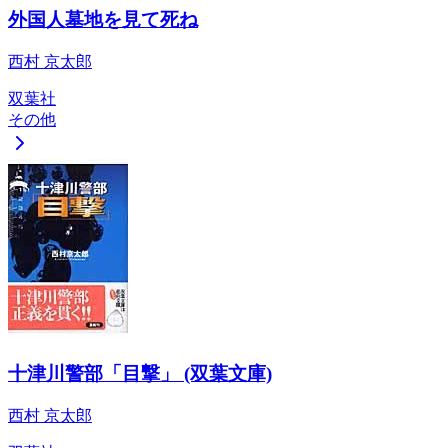
外国人墓地を見て死ね
西村 京太郎
双葉社
その他
十津川警部「目撃」 (双葉文庫)
西村 京太郎