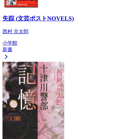
失踪 (文芸ポストNOVELS)
西村 京太郎
小学館
新書