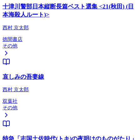
十津川警部日本縦断長篇ベスト選集 <21(秋田) (日
本海殺人ルート)>
西村 京太郎
徳間書店
その他
哀しみの吾妻線
西村 京太郎
双葉社
その他
特急「志国土佐時代(トキ)の夜明けのものがたり」