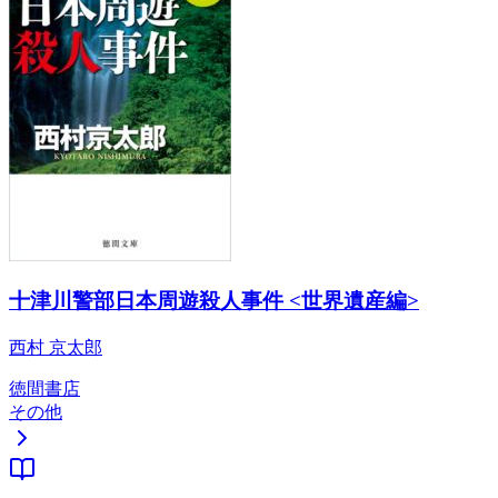
十津川警部日本周遊殺人事件 <世界遺産編>
西村 京太郎
徳間書店
その他