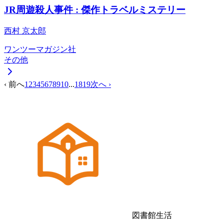
JR周遊殺人事件 : 傑作トラベルミステリー
西村 京太郎
ワンツーマガジン社
その他
‹ 前へ
1
2
3
4
5
6
7
8
9
10
...
18
19
次へ ›
図書館生活