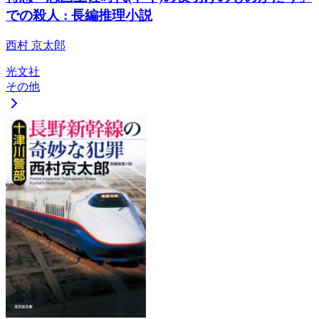
での殺人 : 長編推理小説
西村 京太郎
光文社
その他