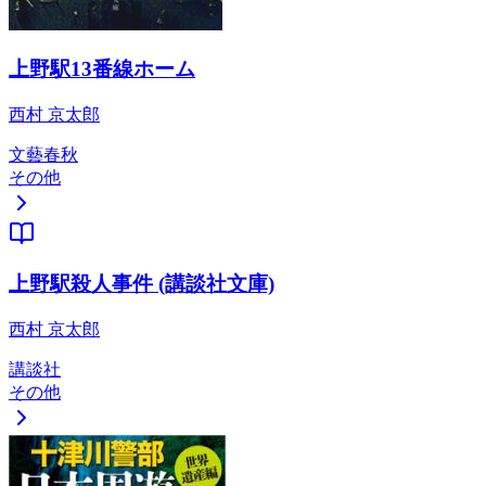
上野駅13番線ホーム
西村 京太郎
文藝春秋
その他
上野駅殺人事件 (講談社文庫)
西村 京太郎
講談社
その他