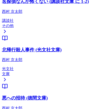
名探偵なんか怖くない (講談社文庫 に 1-2)
西村 京太郎
講談社
その他
北帰行殺人事件 (光文社文庫)
西村 京太郎
光文社
文庫
悪への招待 (徳間文庫)
西村 京太郎