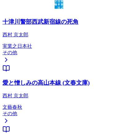
十津川警部西武新宿線の死角
西村 京太郎
実業之日本社
その他
愛と憎しみの高山本線 (文春文庫)
西村 京太郎
文藝春秋
その他