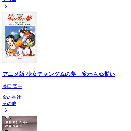
アニメ版 少女チャングムの夢―変わらぬ誓い
藤田 晋一
金の星社
その他