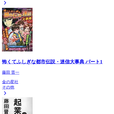
怖くてふしぎな都市伝説・迷信大事典 パート1
藤田 晋一
金の星社
その他