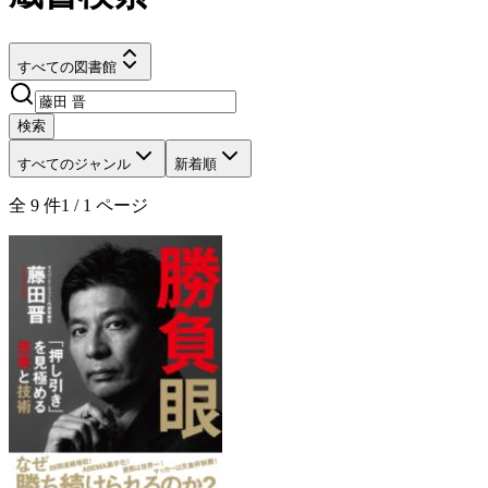
すべての図書館
検索
すべてのジャンル
新着順
全
9
件
1
/
1
ページ