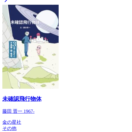
未確認飛行物体
藤田 晋一 1967-
金の星社
その他