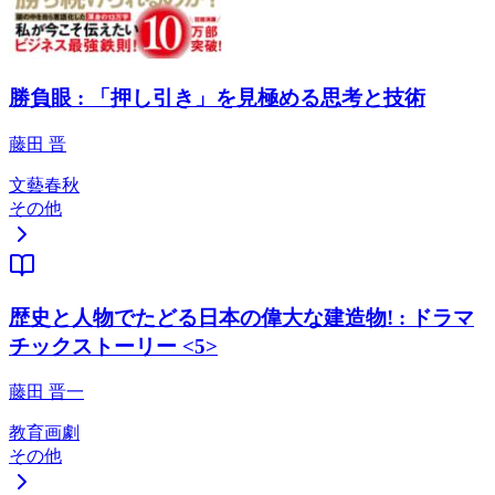
勝負眼 : 「押し引き」を見極める思考と技術
藤田 晋
文藝春秋
その他
歴史と人物でたどる日本の偉大な建造物! : ドラマ
チックストーリー <5>
藤田 晋一
教育画劇
その他