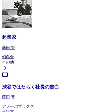
起業家
藤田 晋
幻冬舎
その他
渋谷ではたらく社長の告白
藤田 晋
アメーバブックス
単行本