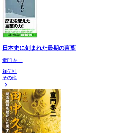
日本史に刻まれた最期の言葉
童門 冬二
祥伝社
その他