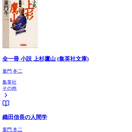
全一冊 小説 上杉鷹山 (集英社文庫)
童門 冬二
集英社
その他
織田信長の人間学
童門 冬二