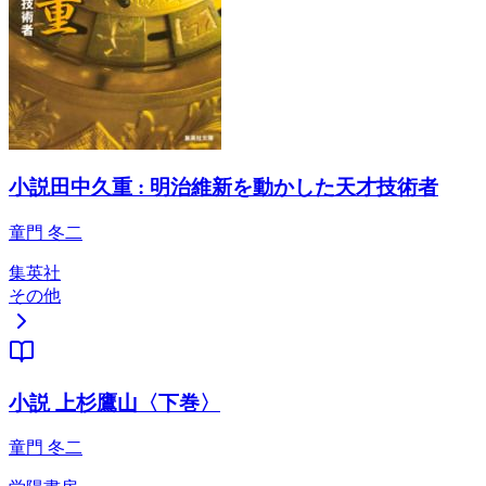
小説田中久重 : 明治維新を動かした天才技術者
童門 冬二
集英社
その他
小説 上杉鷹山〈下巻〉
童門 冬二