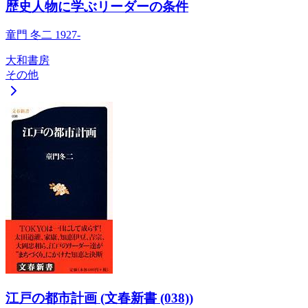
歴史人物に学ぶリーダーの条件
童門 冬二 1927-
大和書房
その他
江戸の都市計画 (文春新書 (038))