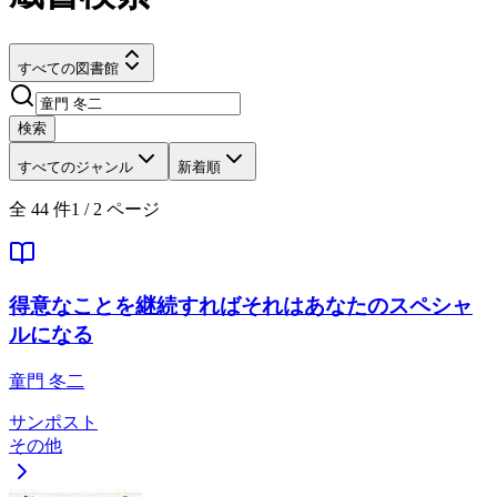
すべての図書館
検索
すべてのジャンル
新着順
全
44
件
1
/
2
ページ
得意なことを継続すればそれはあなたのスペシャ
ルになる
童門 冬二
サンポスト
その他