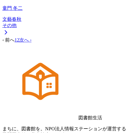
童門 冬二
文藝春秋
その他
‹ 前へ
1
2
次へ ›
図書館生活
まちに、図書館を。NPO法人情報ステーションが運営する