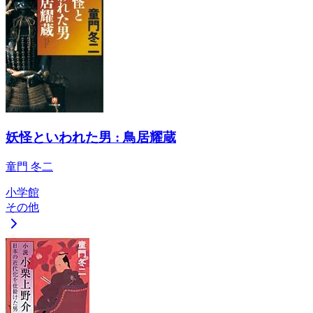
妖怪といわれた男 : 鳥居耀蔵
童門 冬二
小学館
その他