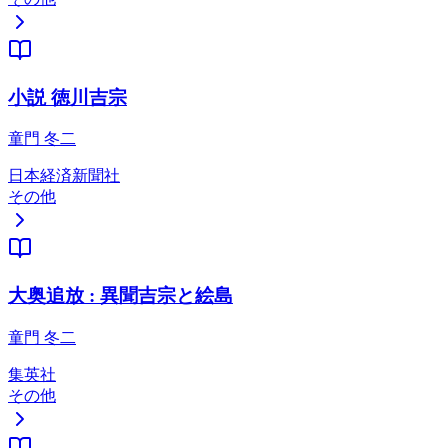
小説 徳川吉宗
童門 冬二
日本経済新聞社
その他
大奥追放 : 異聞吉宗と絵島
童門 冬二
集英社
その他