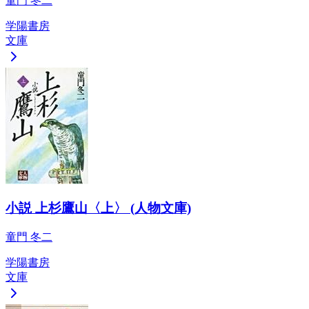
童門 冬二
学陽書房
文庫
小説 上杉鷹山〈上〉 (人物文庫)
童門 冬二
学陽書房
文庫