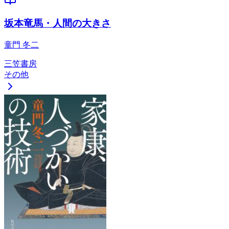
坂本竜馬・人間の大きさ
童門 冬二
三笠書房
その他