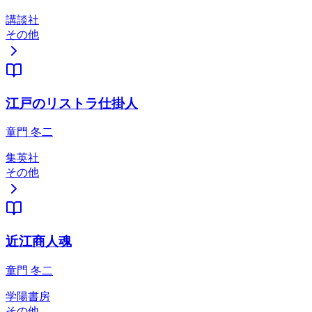
講談社
その他
江戸のリストラ仕掛人
童門 冬二
集英社
その他
近江商人魂
童門 冬二
学陽書房
その他