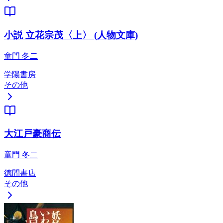
小説 立花宗茂〈上〉 (人物文庫)
童門 冬二
学陽書房
その他
大江戸豪商伝
童門 冬二
徳間書店
その他