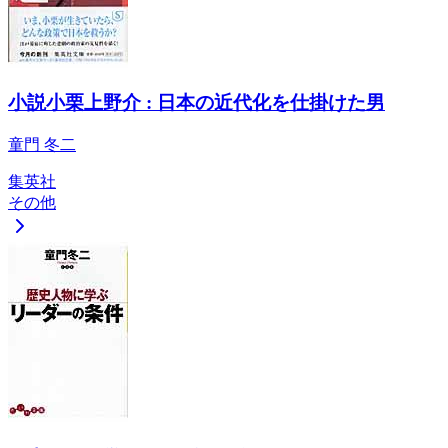
小説小栗上野介 : 日本の近代化を仕掛けた男
童門 冬二
集英社
その他