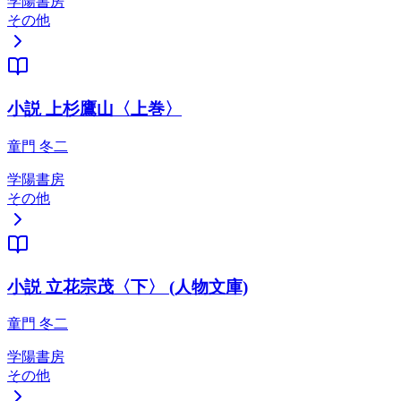
学陽書房
その他
小説 上杉鷹山〈上巻〉
童門 冬二
学陽書房
その他
小説 立花宗茂〈下〉 (人物文庫)
童門 冬二
学陽書房
その他