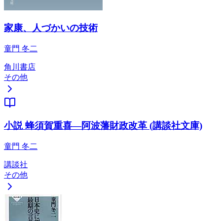
家康、人づかいの技術
童門 冬二
角川書店
その他
小説 蜂須賀重喜―阿波藩財政改革 (講談社文庫)
童門 冬二
講談社
その他