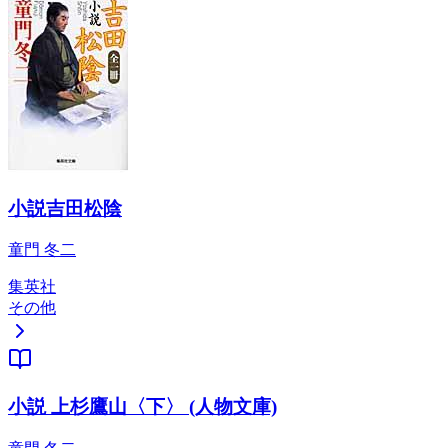
小説吉田松陰
童門 冬二
集英社
その他
小説 上杉鷹山〈下〉 (人物文庫)