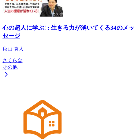
心の超人に学ぶ! : 生きる力が湧いてくる34のメッ
セージ
秋山 真人
さくら舎
その他