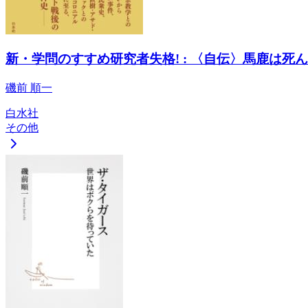
新・学問のすすめ研究者失格! : 〈自伝〉馬鹿は死
磯前 順一
白水社
その他