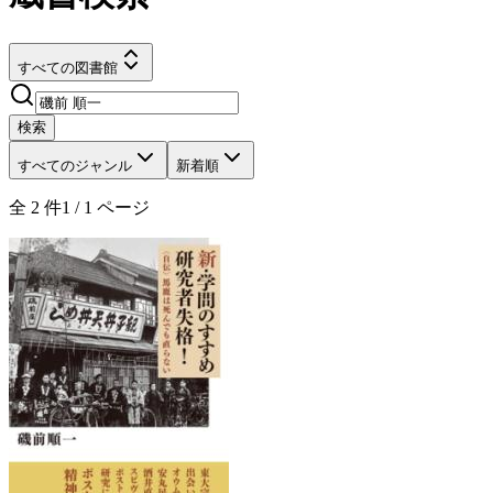
すべての図書館
検索
すべてのジャンル
新着順
全
2
件
1
/
1
ページ