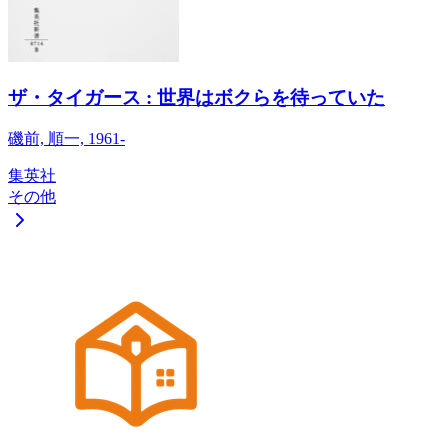
ザ・タイガース : 世界はボクらを待っていた
磯前, 順一, 1961-
集英社
その他