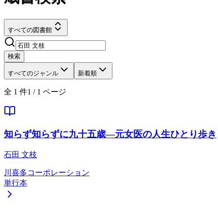
すべての図書館
検索
すべてのジャンル
新着順
全
1
件
1
/
1
ページ
知らず知らずに九十五歳―元女医の人生ひとり歩き
石田 文枝
川喜多コーポレーション
単行本