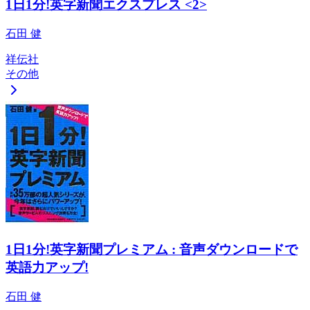
1日1分!英字新聞エクスプレス <2>
石田 健
祥伝社
その他
1日1分!英字新聞プレミアム : 音声ダウンロードで
英語力アップ!
石田 健