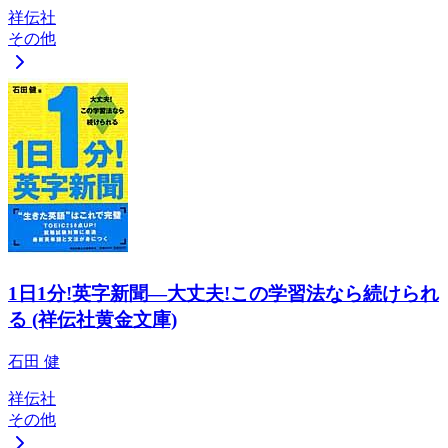
祥伝社
その他
1日1分!英字新聞―大丈夫!この学習法なら続けられ
る (祥伝社黄金文庫)
石田 健
祥伝社
その他