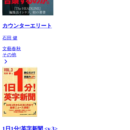
カウンターエリート
石田 健
文藝春秋
その他
1日1分!英字新聞 <v.3>