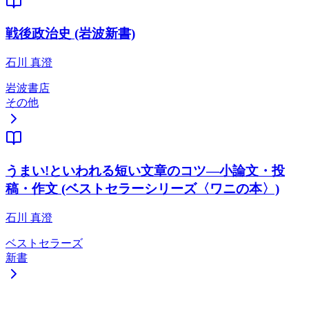
戦後政治史 (岩波新書)
石川 真澄
岩波書店
その他
うまい!といわれる短い文章のコツ―小論文・投
稿・作文 (ベストセラーシリーズ〈ワニの本〉)
石川 真澄
ベストセラーズ
新書