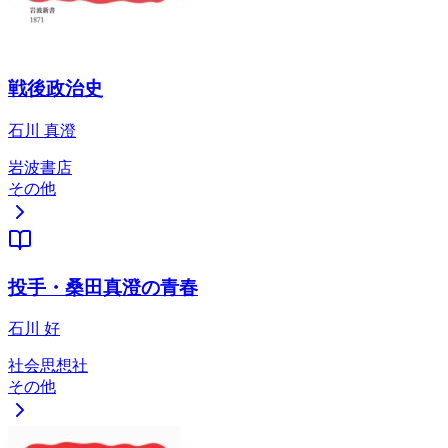
戦後政治史
石川 真澄
岩波書店
その他
投手・桑田真澄の青春
石川 好
社会思想社
その他