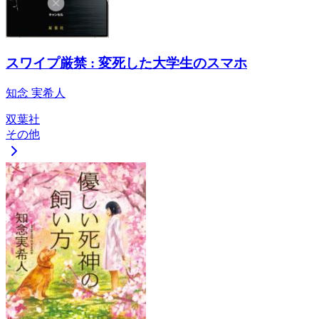
スワイプ厳禁 : 変死した大学生のスマホ
知念 実希人
双葉社
その他