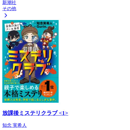
新潮社
その他
放課後ミステリクラブ <1>
知念 実希人