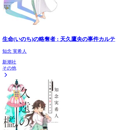
生命(いのち)の略奪者 : 天久鷹央の事件カルテ
知念 実希人
新潮社
その他