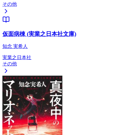
その他
仮面病棟 (実業之日本社文庫)
知念 実希人
実業之日本社
その他