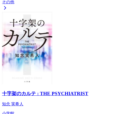
その他
十字架のカルテ : THE PSYCHIATRIST
知念 実希人
小学館