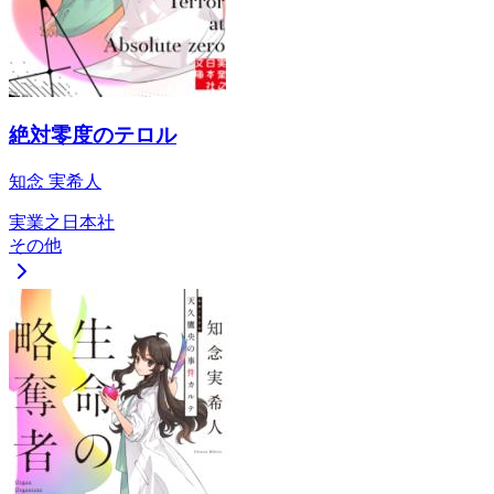
絶対零度のテロル
知念 実希人
実業之日本社
その他