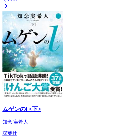
ムゲンのi <下>
知念 実希人
双葉社