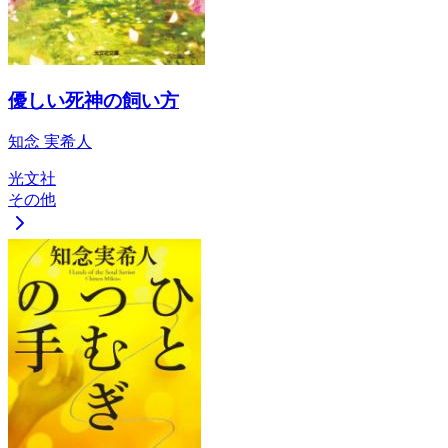
優しい死神の飼い方
知念 実希人
光文社
その他