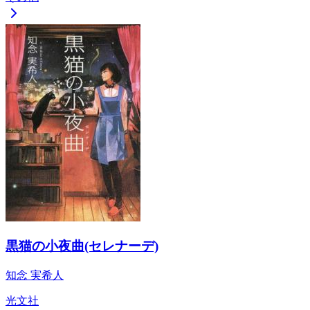
黒猫の小夜曲(セレナーデ)
知念 実希人
光文社