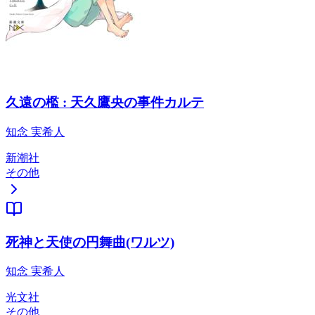
久遠の檻 : 天久鷹央の事件カルテ
知念 実希人
新潮社
その他
死神と天使の円舞曲(ワルツ)
知念 実希人
光文社
その他