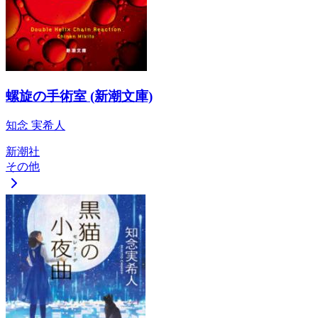
螺旋の手術室 (新潮文庫)
知念 実希人
新潮社
その他