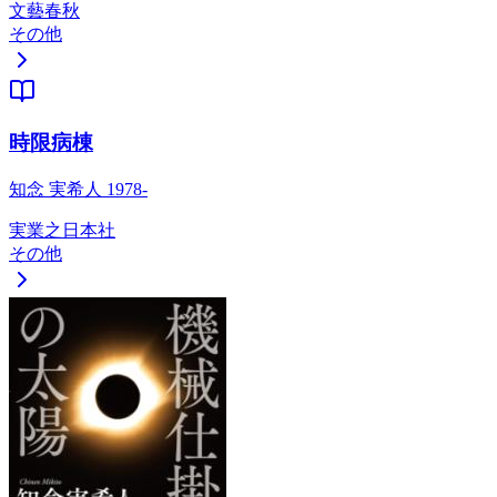
文藝春秋
その他
時限病棟
知念 実希人 1978-
実業之日本社
その他