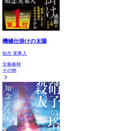
機械仕掛けの太陽
知念 実希人
文藝春秋
その他