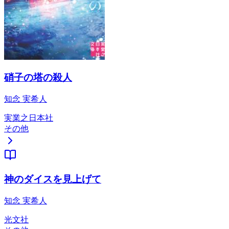
硝子の塔の殺人
知念 実希人
実業之日本社
その他
神のダイスを見上げて
知念 実希人
光文社