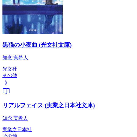
黒猫の小夜曲 (光文社文庫)
知念 実希人
光文社
その他
リアルフェイス (実業之日本社文庫)
知念 実希人
実業之日本社
その他