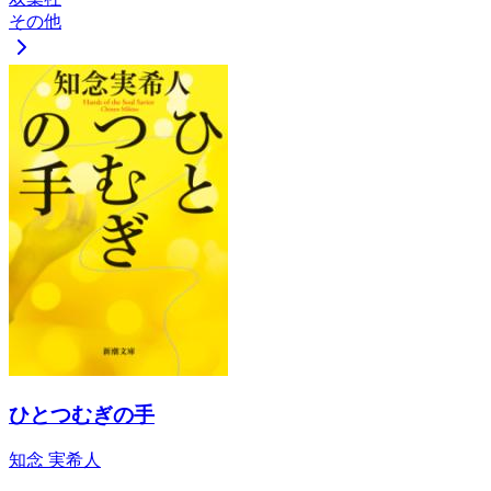
その他
ひとつむぎの手
知念 実希人