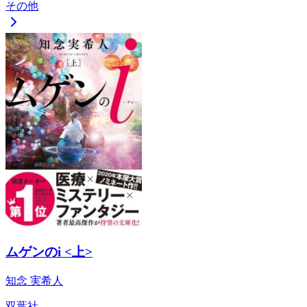
その他
ムゲンのi <上>
知念 実希人
双葉社