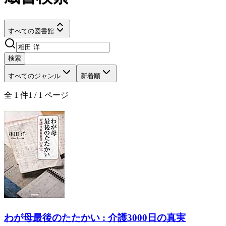
すべての図書館
検索
すべてのジャンル
新着順
全
1
件
1
/
1
ページ
わが母最後のたたかい : 介護3000日の真実