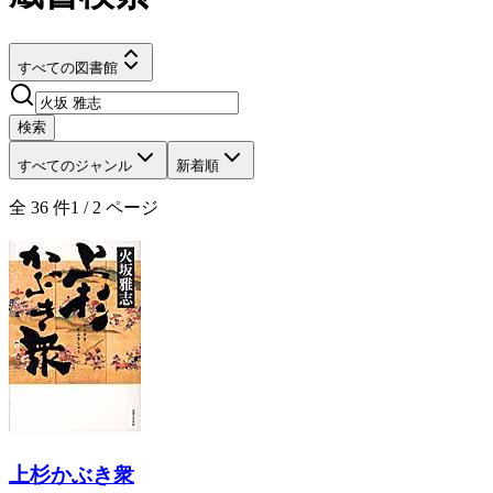
すべての図書館
検索
すべてのジャンル
新着順
全
36
件
1
/
2
ページ
上杉かぶき衆