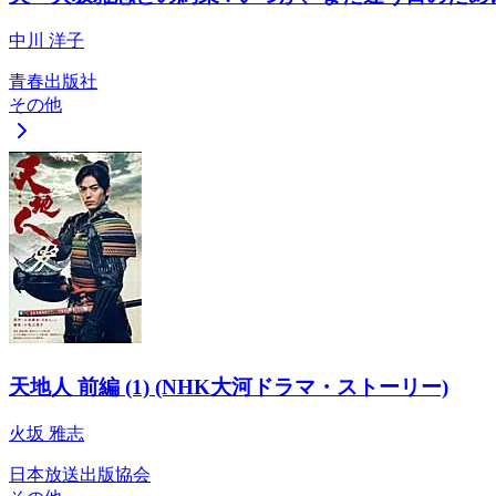
中川 洋子
青春出版社
その他
天地人 前編 (1) (NHK大河ドラマ・ストーリー)
火坂 雅志
日本放送出版協会