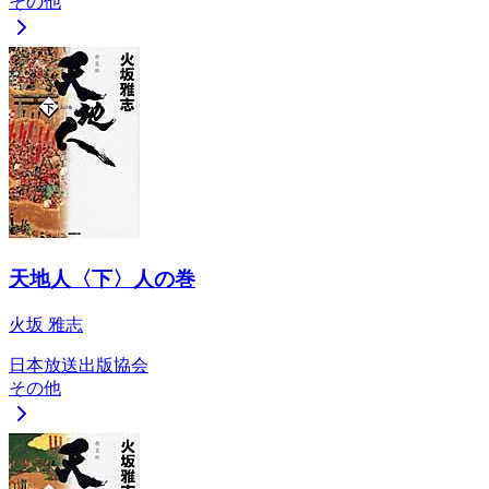
その他
天地人〈下〉人の巻
火坂 雅志
日本放送出版協会
その他