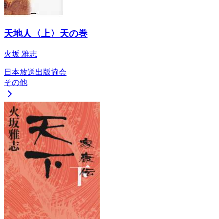
天地人〈上〉天の巻
火坂 雅志
日本放送出版協会
その他