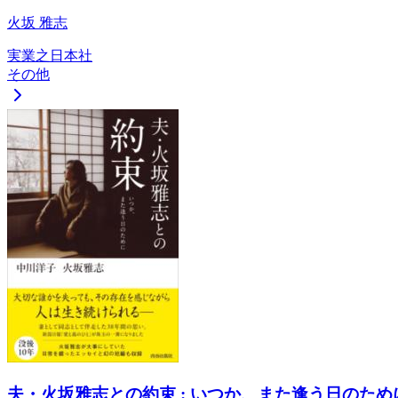
火坂 雅志
実業之日本社
その他
夫・火坂雅志との約束 : いつか、また逢う日のため