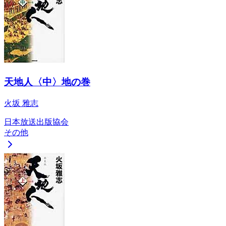
天地人〈中〉地の巻
火坂 雅志
日本放送出版協会
その他