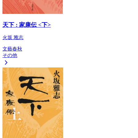
天下 : 家康伝 <下>
火坂 雅志
文藝春秋
その他