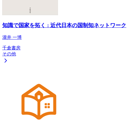
知識で国家を拓く : 近代日本の国制知ネットワーク
瀧井 一博
千倉書房
その他