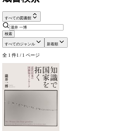
すべての図書館
検索
すべてのジャンル
新着順
全
1
件
1
/
1
ページ