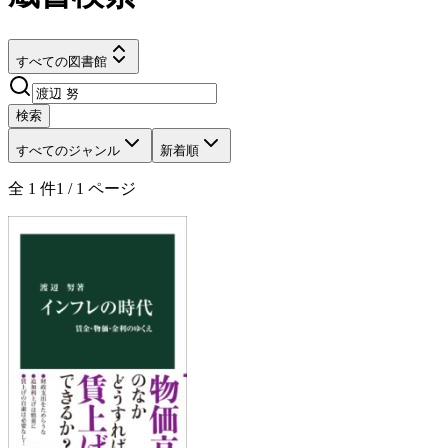
すべての図書館
検索
すべてのジャンル
新着順
全
1
件
1
/
1
ページ