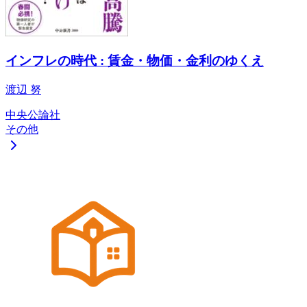
インフレの時代 : 賃金・物価・金利のゆくえ
渡辺 努
中央公論社
その他