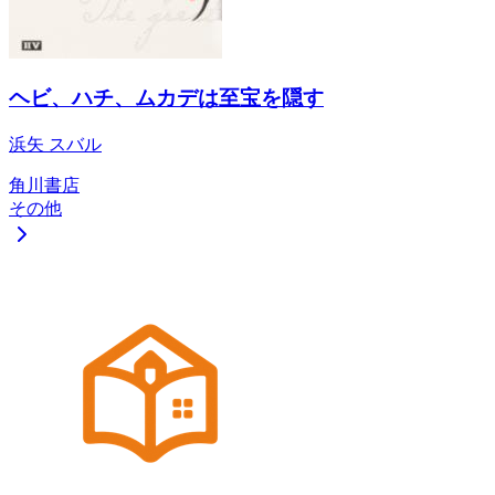
ヘビ、ハチ、ムカデは至宝を隠す
浜矢 スバル
角川書店
その他