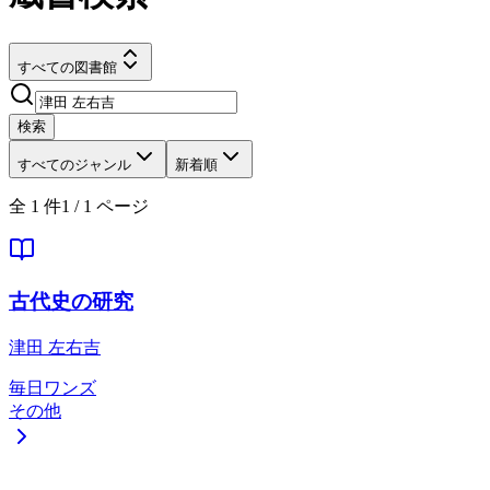
すべての図書館
検索
すべてのジャンル
新着順
全
1
件
1
/
1
ページ
古代史の研究
津田 左右吉
毎日ワンズ
その他