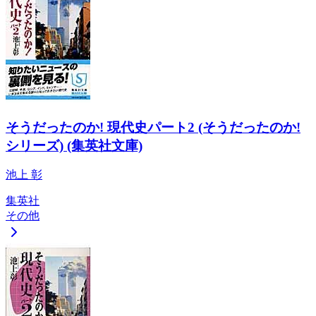
そうだったのか! 現代史パート2 (そうだったのか!
シリーズ) (集英社文庫)
池上 彰
集英社
その他