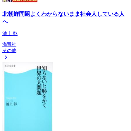
北朝鮮問題よくわからないまま社会人している人
へ
池上 彰
海竜社
その他