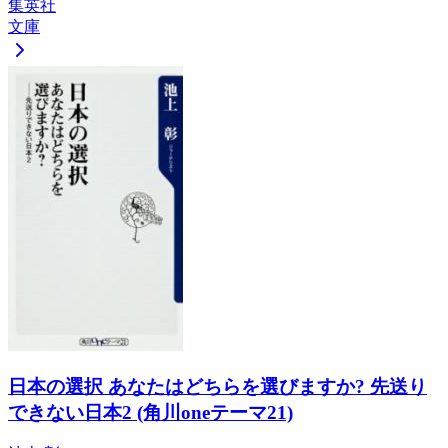
集英社
文庫
日本の選択 あなたはどちらを選びますか? 先送り
できない日本2 (角川oneテーマ21)