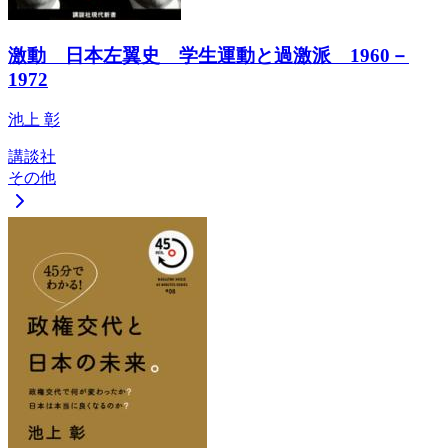
激動 日本左翼史 学生運動と過激派 1960－
1972
池上 彰
講談社
その他