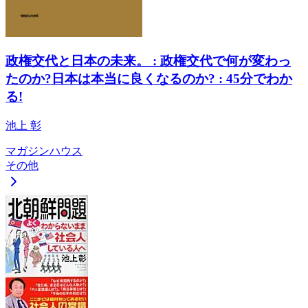
政権交代と日本の未来。 : 政権交代で何が変わっ
たのか?日本は本当に良くなるのか? : 45分でわか
る!
池上 彰
マガジンハウス
その他