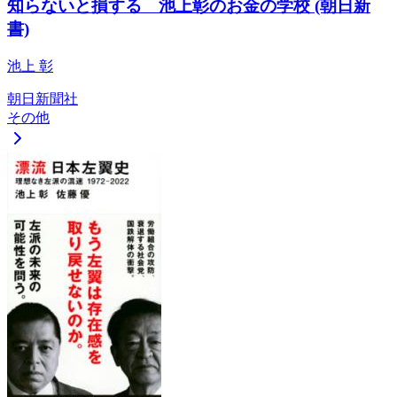
知らないと損する 池上彰のお金の学校 (朝日新
書)
池上 彰
朝日新聞社
その他