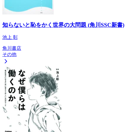
知らないと恥をかく世界の大問題 (角川SSC新書)
池上 彰
角川書店
その他