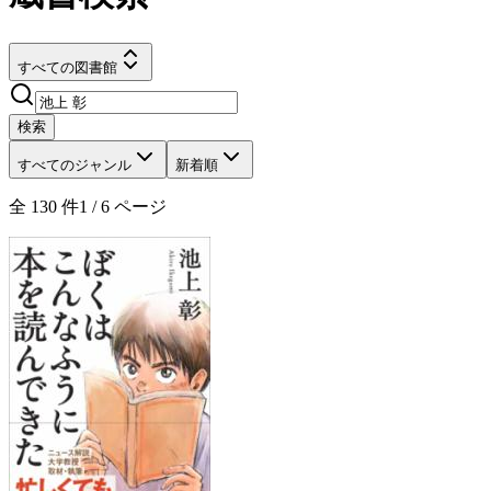
すべての図書館
検索
すべてのジャンル
新着順
全
130
件
1
/
6
ページ