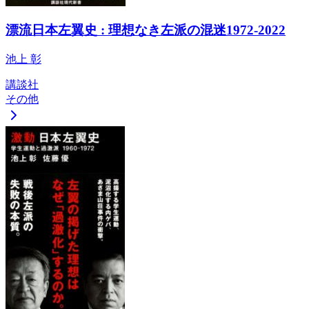
漂流日本左翼史 : 理想なき左派の混迷1972-2022
池上 彰
講談社
その他