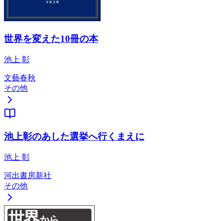
世界を変えた10冊の本
池上 彰
文藝春秋
その他
池上彰のあした選挙へ行くまえに
池上 彰
河出書房新社
その他