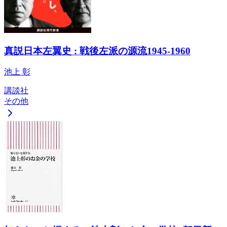
真説日本左翼史 : 戦後左派の源流1945-1960
池上 彰
講談社
その他