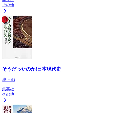
その他
そうだったのか!日本現代史
池上 彰
集英社
その他