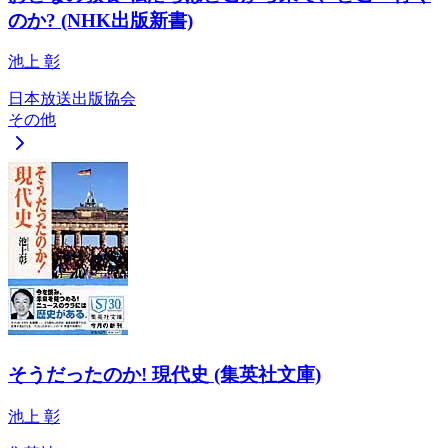
のか? (NHK出版新書)
池上 彰
日本放送出版協会
その他
そうだったのか! 現代史 (集英社文庫)
池上 彰