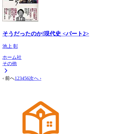
そうだったのか!現代史 <パート2>
池上 彰
ホーム社
その他
‹ 前へ
1
2
3
4
5
6
次へ ›