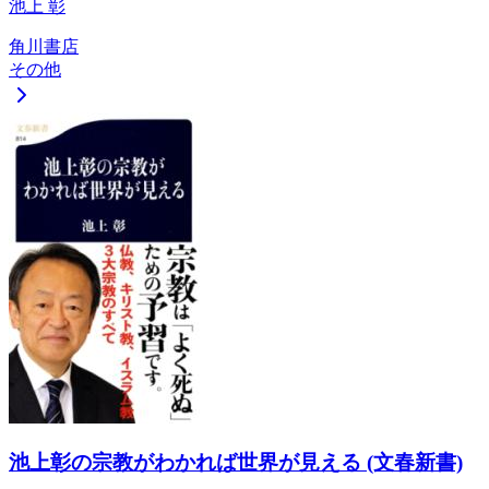
池上 彰
角川書店
その他
池上彰の宗教がわかれば世界が見える (文春新書)