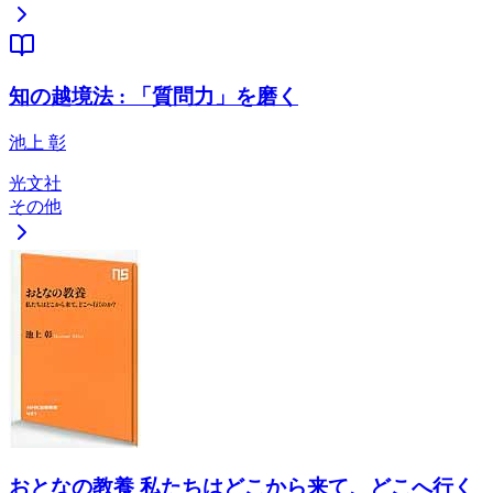
知の越境法 : 「質問力」を磨く
池上 彰
光文社
その他
おとなの教養 私たちはどこから来て、どこへ行く