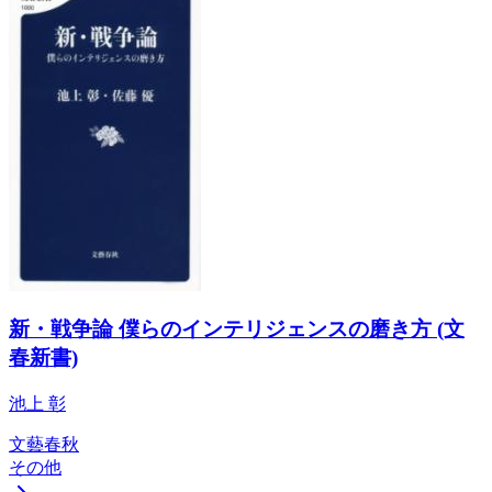
新・戦争論 僕らのインテリジェンスの磨き方 (文
春新書)
池上 彰
文藝春秋
その他