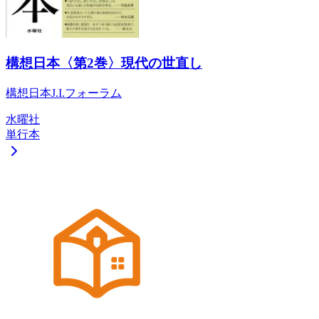
構想日本〈第2巻〉現代の世直し
構想日本J.I.フォーラム
水曜社
単行本