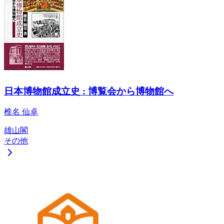
日本博物館成立史 : 博覧会から博物館へ
椎名 仙卓
雄山閣
その他