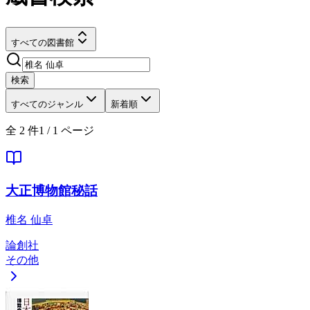
すべての図書館
検索
すべてのジャンル
新着順
全
2
件
1
/
1
ページ
大正博物館秘話
椎名 仙卓
論創社
その他