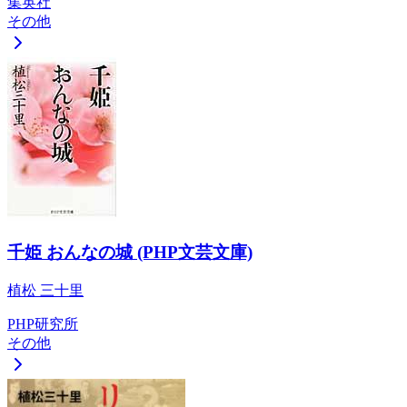
集英社
その他
千姫 おんなの城 (PHP文芸文庫)
植松 三十里
PHP研究所
その他