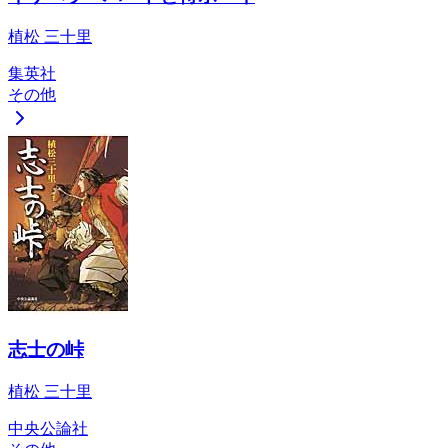
植松 三十里
集英社
その他
志士の峠
植松 三十里
中央公論社