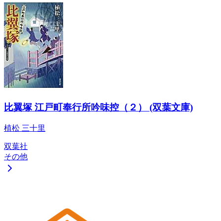
比翼塚 江戸町奉行所吟味控（２） (双葉文庫)
植松 三十里
双葉社
その他