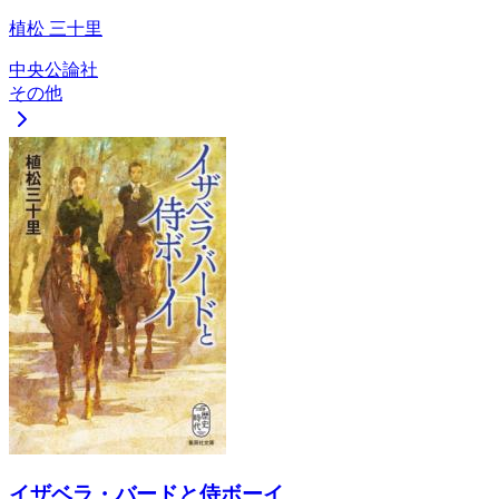
植松 三十里
中央公論社
その他
イザベラ・バードと侍ボーイ