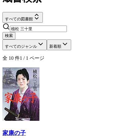
すべての図書館
検索
すべてのジャンル
新着順
全
10
件
1
/
1
ページ
家康の子