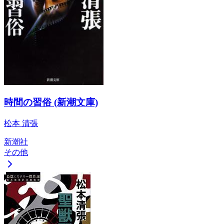
時間の習俗 (新潮文庫)
松本 清張
新潮社
その他