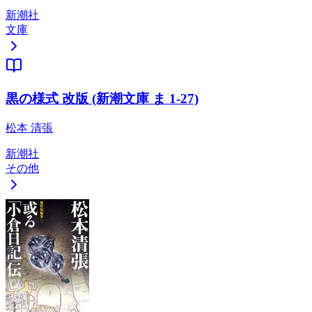
新潮社
文庫
黒の様式 改版 (新潮文庫 ま 1-27)
松本 清張
新潮社
その他