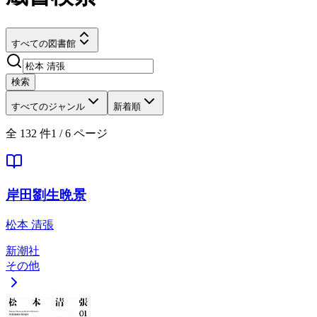
すべての図書館
検索
すべてのジャンル
新着順
全
132
件
1
/
6
ページ
岸田劉生晩景
松本 清張
新潮社
その他