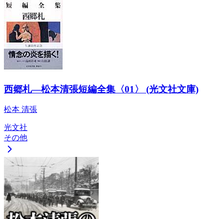
西郷札―松本清張短編全集〈01〉 (光文社文庫)
松本 清張
光文社
その他