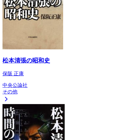
松本清張の昭和史
保阪 正康
中央公論社
その他