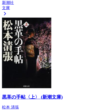
新潮社
文庫
黒革の手帖〈上〉 (新潮文庫)
松本 清張