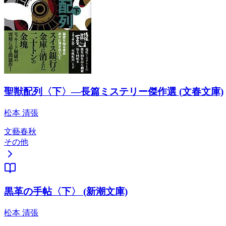
聖獣配列〈下〉―長篇ミステリー傑作選 (文春文庫)
松本 清張
文藝春秋
その他
黒革の手帖〈下〉 (新潮文庫)
松本 清張