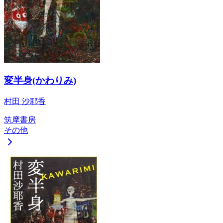
変半身(かわりみ)
村田 沙耶香
筑摩書房
その他