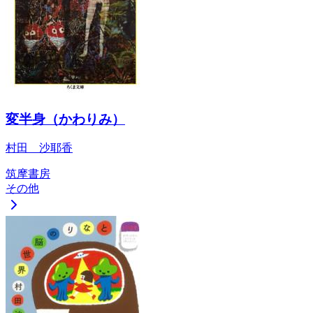
変半身（かわりみ）
村田 沙耶香
筑摩書房
その他