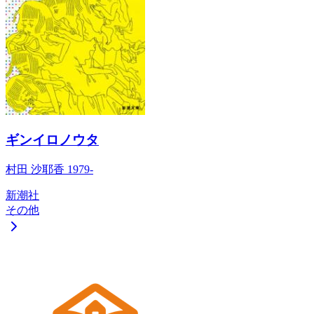
ギンイロノウタ
村田 沙耶香 1979-
新潮社
その他