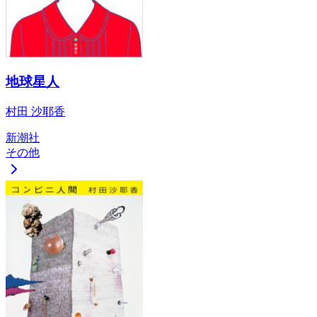
地球星人
村田 沙耶香
新潮社
その他