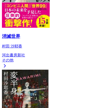
消滅世界
村田 沙耶香
河出書房新社
その他