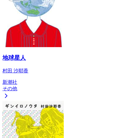
地球星人
村田 沙耶香
新潮社
その他