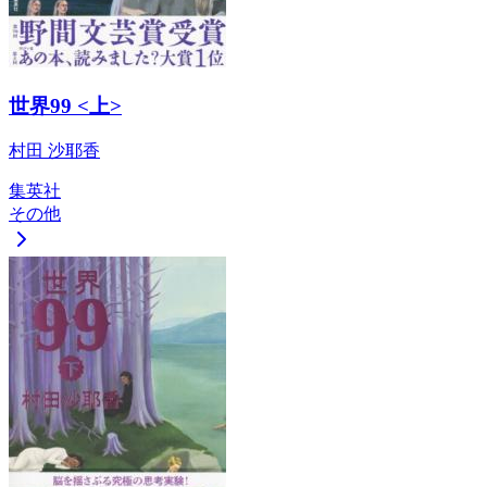
世界99 <上>
村田 沙耶香
集英社
その他