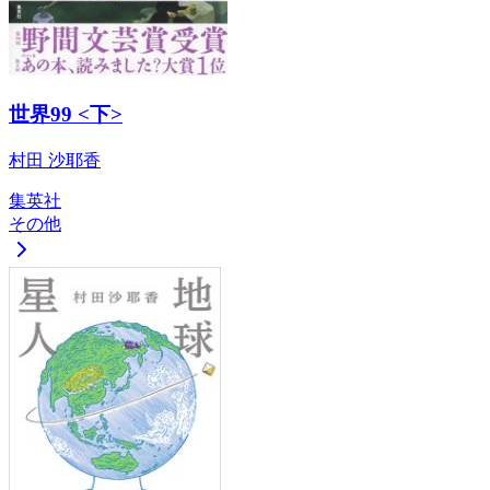
世界99 <下>
村田 沙耶香
集英社
その他