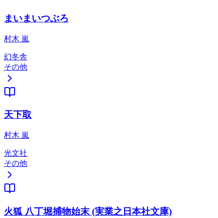
まいまいつぶろ
村木 嵐
幻冬舎
その他
天下取
村木 嵐
光文社
その他
火狐 八丁堀捕物始末 (実業之日本社文庫)