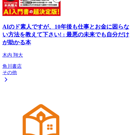
AIのド素人ですが、10年後も仕事とお金に困らな
い方法を教えて下さい! : 最悪の未来でも自分だけ
が助かる本
木内 翔大
角川書店
その他