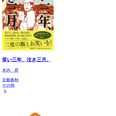
笑い三年、泣き三月。
木内 昇
文藝春秋
その他