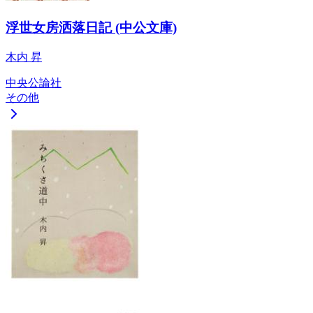
浮世女房洒落日記 (中公文庫)
木内 昇
中央公論社
その他