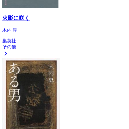
火影に咲く
木内 昇
集英社
その他