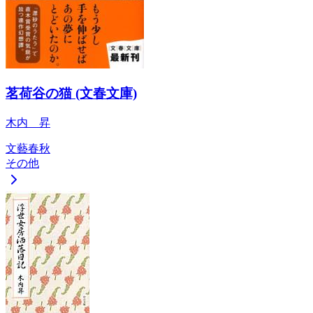
茗荷谷の猫 (文春文庫)
木内 昇
文藝春秋
その他