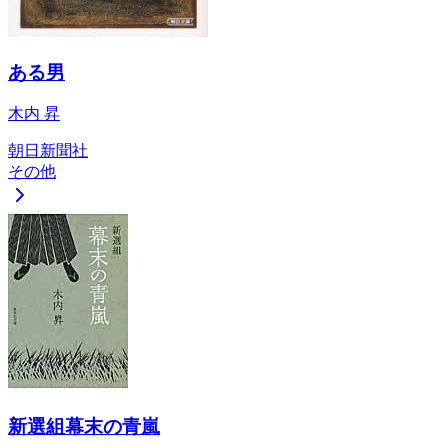
ある男
木内 昇
朝日新聞社
その他
新選組幕末の青嵐