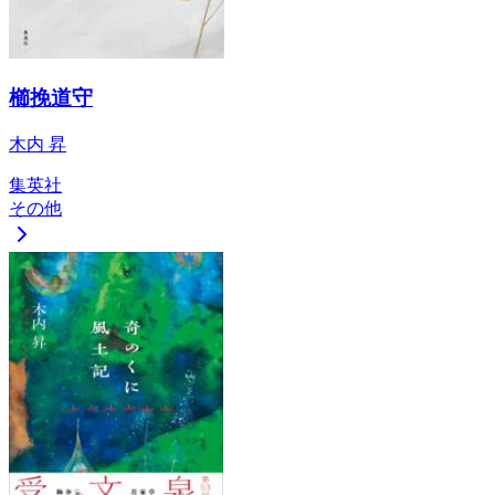
櫛挽道守
木内 昇
集英社
その他