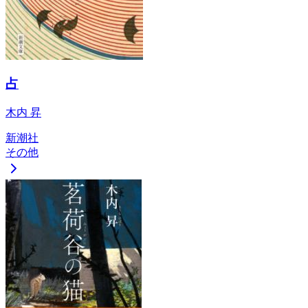
占
木内 昇
新潮社
その他