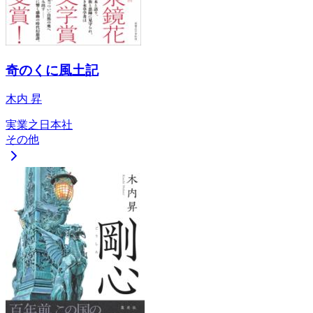
奇のくに風土記
木内 昇
実業之日本社
その他