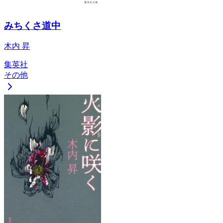
みちくさ道中
木内 昇
集英社
その他