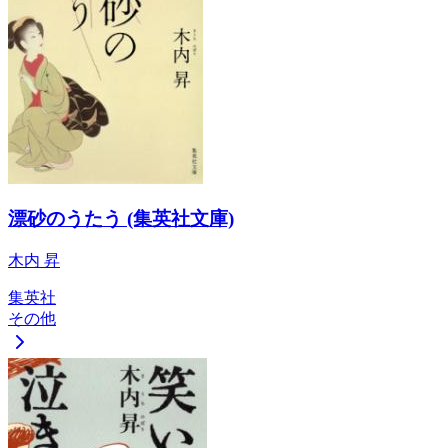
漂砂のうたう (集英社文庫)
木内 昇
集英社
その他