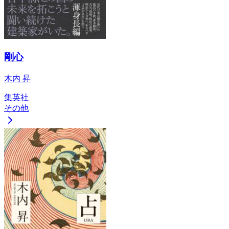
剛心
木内 昇
集英社
その他