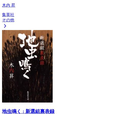
木内 昇
集英社
その他
地虫鳴く : 新選組裏表録