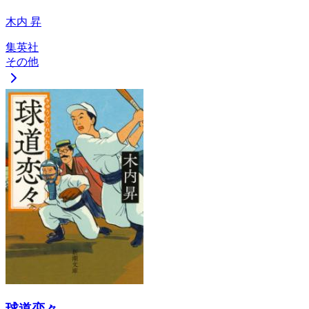
木内 昇
集英社
その他
球道恋々