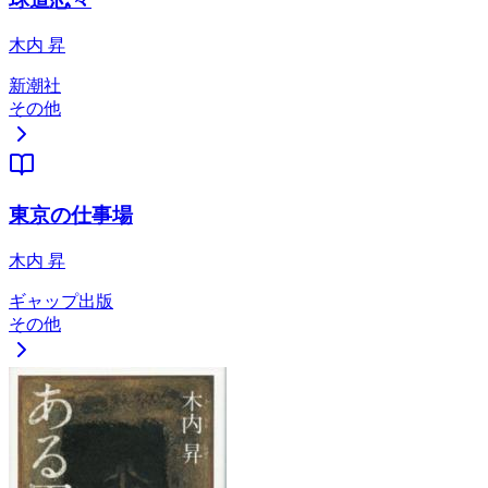
木内 昇
新潮社
その他
東京の仕事場
木内 昇
ギャップ出版
その他