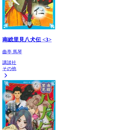
南総里見八犬伝 <3>
曲亭 馬琴
講談社
その他