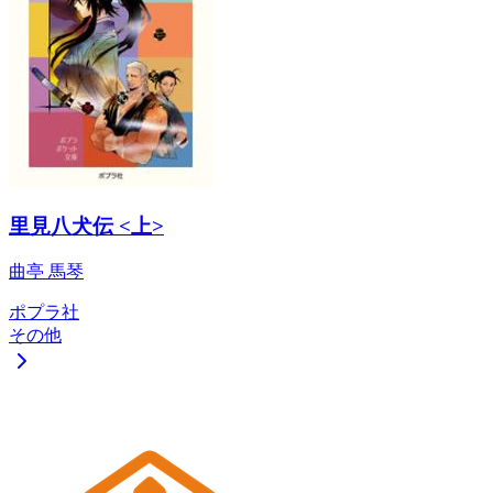
里見八犬伝 <上>
曲亭 馬琴
ポプラ社
その他