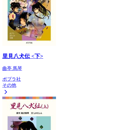
里見八犬伝 <下>
曲亭 馬琴
ポプラ社
その他