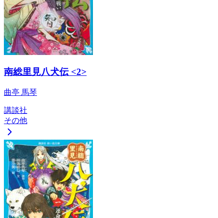
南総里見八犬伝 <2>
曲亭 馬琴
講談社
その他