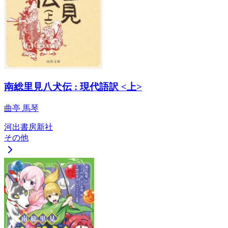
南総里見八犬伝 : 現代語訳 <上>
曲亭 馬琴
河出書房新社
その他