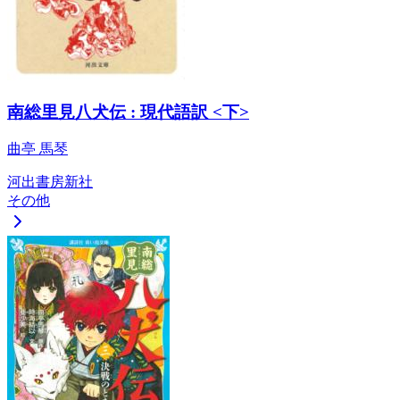
南総里見八犬伝 : 現代語訳 <下>
曲亭 馬琴
河出書房新社
その他