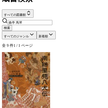
すべての図書館
検索
すべてのジャンル
新着順
全
9
件
1
/
1
ページ