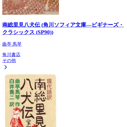
南総里見八犬伝 (角川ソフィア文庫―ビギナーズ・
クラシックス (SP90))
曲亭 馬琴
角川書店
その他