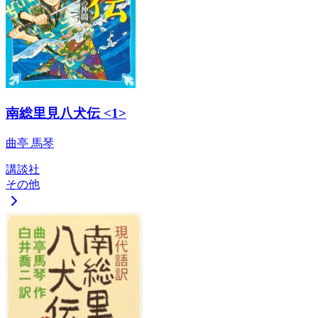
南総里見八犬伝 <1>
曲亭 馬琴
講談社
その他