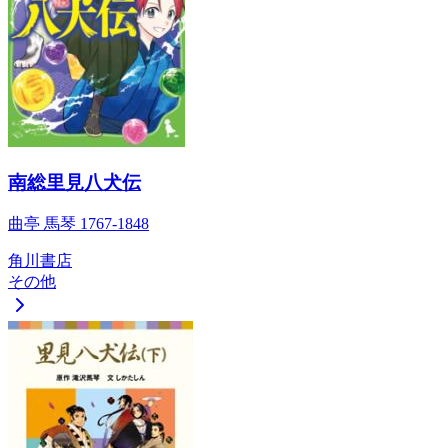
南総里見八犬伝
曲亭 馬琴 1767-1848
角川書店
その他