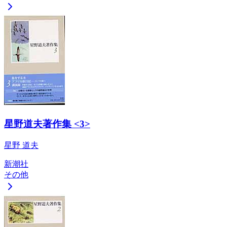
星野道夫著作集 <3>
星野 道夫
新潮社
その他