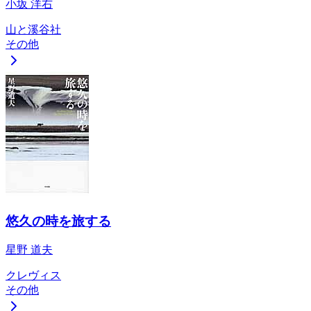
小坂 洋右
山と溪谷社
その他
悠久の時を旅する
星野 道夫
クレヴィス
その他