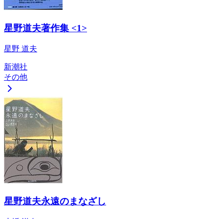
星野道夫著作集 <1>
星野 道夫
新潮社
その他
星野道夫永遠のまなざし