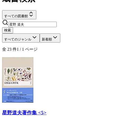
すべての図書館
検索
すべてのジャンル
新着順
全
23
件
1
/
1
ページ
星野道夫著作集 <5>