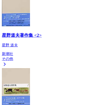
星野道夫著作集 <2>
星野 道夫
新潮社
その他