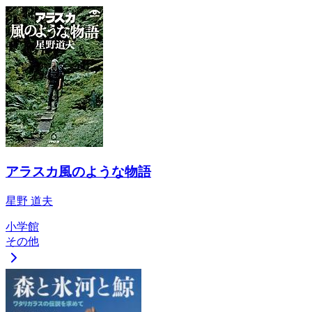
アラスカ風のような物語
星野 道夫
小学館
その他