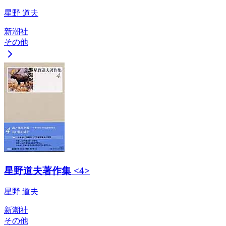
星野 道夫
新潮社
その他
星野道夫著作集 <4>
星野 道夫
新潮社
その他