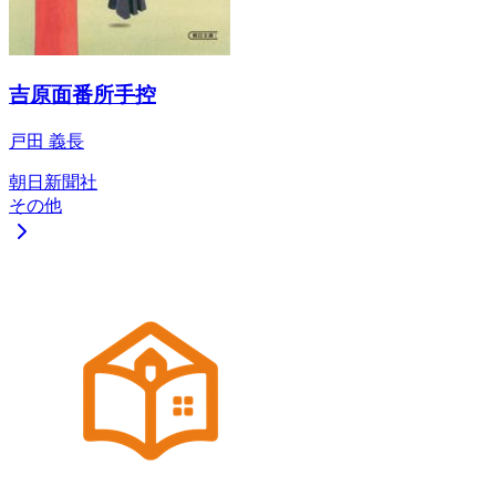
吉原面番所手控
戸田 義長
朝日新聞社
その他