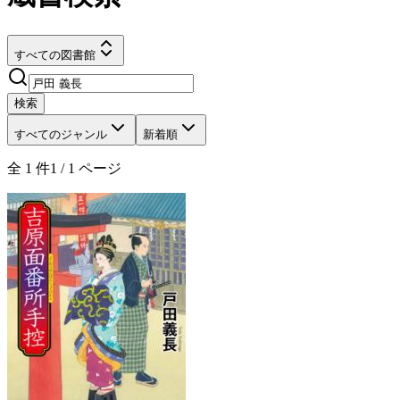
すべての図書館
検索
すべてのジャンル
新着順
全
1
件
1
/
1
ページ