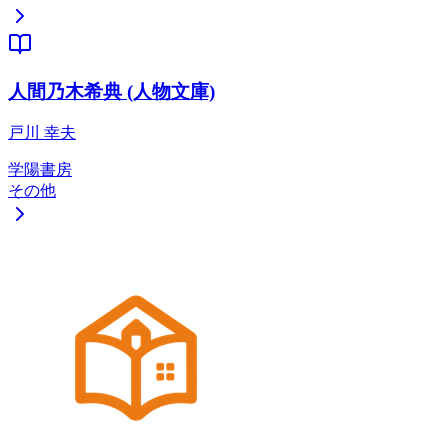
人間乃木希典 (人物文庫)
戸川 幸夫
学陽書房
その他