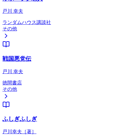
戸川 幸夫
ランダムハウス講談社
その他
戦国悪党伝
戸川 幸夫
徳間書店
その他
ふしぎふしぎ
戸川幸夫［著］