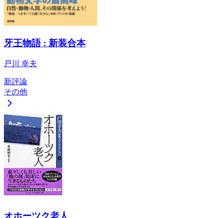
牙王物語 : 新装合本
戸川 幸夫
新評論
その他
オホーツク老人