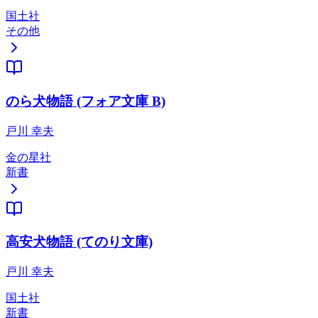
国土社
その他
のら犬物語 (フォア文庫 B)
戸川 幸夫
金の星社
新書
高安犬物語 (てのり文庫)
戸川 幸夫
国土社
新書