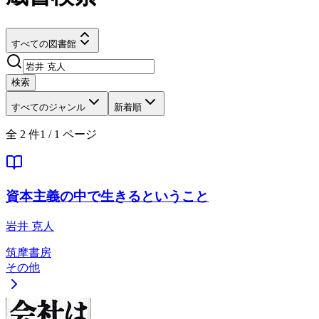
すべての図書館
検索
すべてのジャンル
新着順
全
2
件
1
/
1
ページ
資本主義の中で生きるということ
岩井 克人
筑摩書房
その他