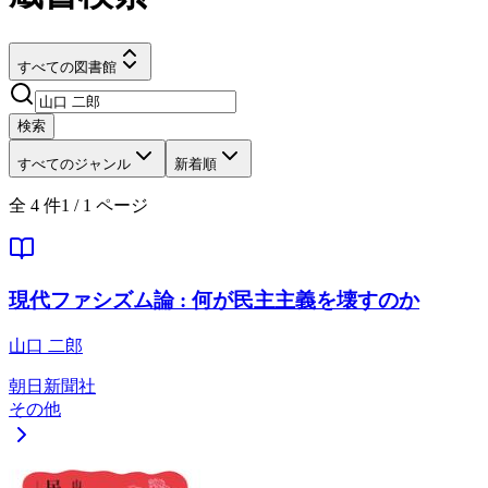
すべての図書館
検索
すべてのジャンル
新着順
全
4
件
1
/
1
ページ
現代ファシズム論 : 何が民主主義を壊すのか
山口 二郎
朝日新聞社
その他