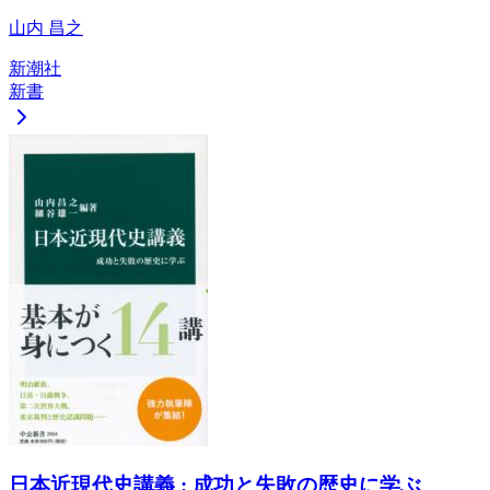
山内 昌之
新潮社
新書
日本近現代史講義 : 成功と失敗の歴史に学ぶ