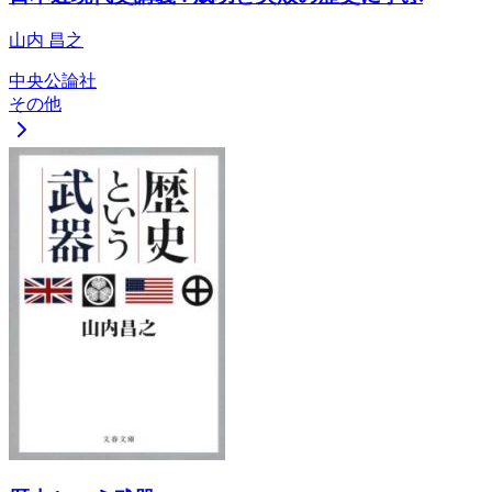
山内 昌之
中央公論社
その他