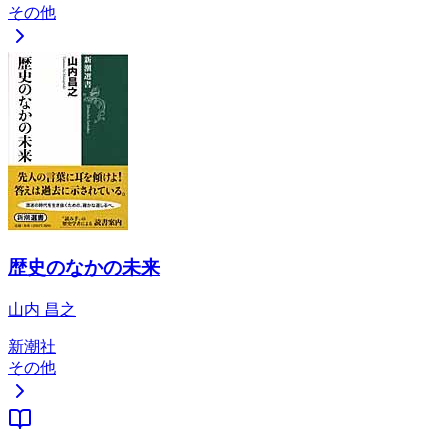
その他
歴史のなかの未来
山内 昌之
新潮社
その他