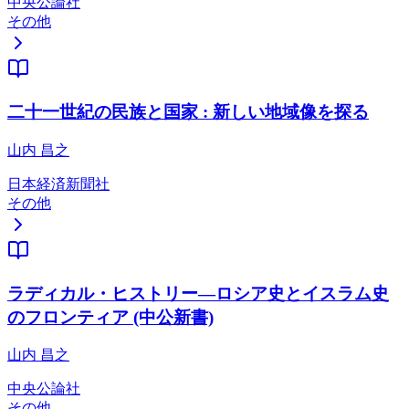
中央公論社
その他
二十一世紀の民族と国家 : 新しい地域像を探る
山内 昌之
日本経済新聞社
その他
ラディカル・ヒストリー―ロシア史とイスラム史
のフロンティア (中公新書)
山内 昌之
中央公論社
その他