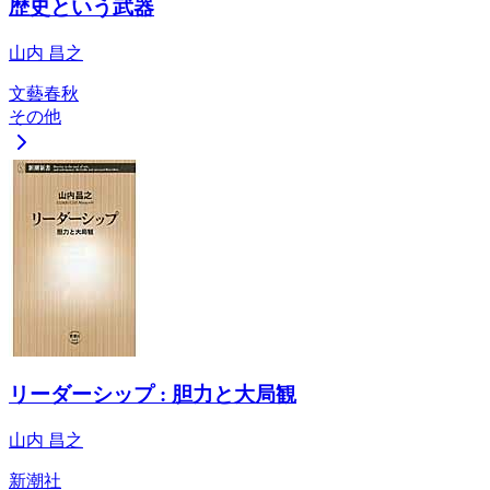
歴史という武器
山内 昌之
文藝春秋
その他
リーダーシップ : 胆力と大局観
山内 昌之
新潮社