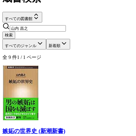
すべての図書館
検索
すべてのジャンル
新着順
全
9
件
1
/
1
ページ
嫉妬の世界史 (新潮新書)