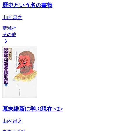
歴史という名の書物
山内 昌之
新潮社
その他
幕末維新に学ぶ現在 <2>
山内 昌之