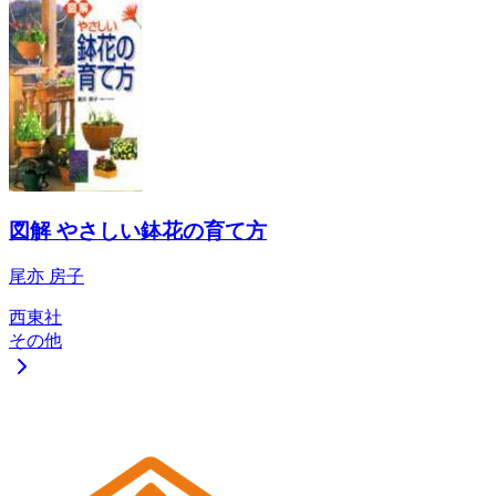
図解 やさしい鉢花の育て方
尾亦 房子
西東社
その他