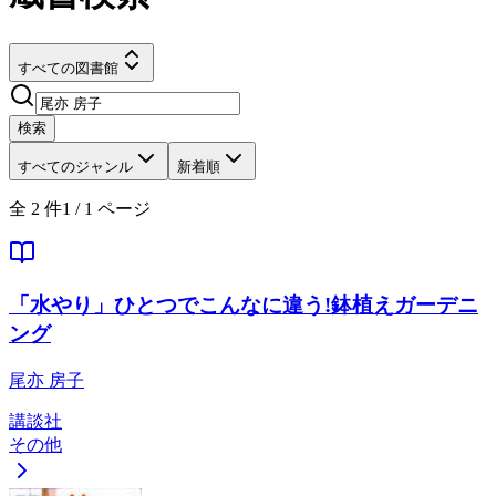
すべての図書館
検索
すべてのジャンル
新着順
全
2
件
1
/
1
ページ
「水やり」ひとつでこんなに違う!鉢植えガーデニ
ング
尾亦 房子
講談社
その他