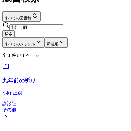
すべての図書館
検索
すべてのジャンル
新着順
全
1
件
1
/
1
ページ
九年前の祈り
小野 正嗣
講談社
その他