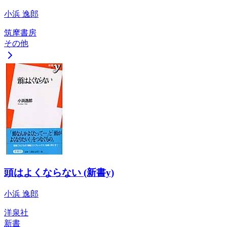
小浜 逸郎
筑摩書房
その他
頭はよくならない (新書y)
小浜 逸郎
洋泉社
新書