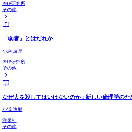
PHP研究所
その他
「弱者」とはだれか
小浜 逸郎
PHP研究所
その他
なぜ人を殺してはいけないのか : 新しい倫理学のた
小浜 逸郎
洋泉社
その他