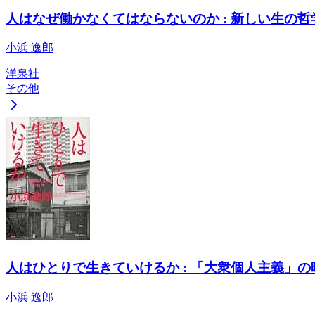
人はなぜ働かなくてはならないのか : 新しい生の
小浜 逸郎
洋泉社
その他
人はひとりで生きていけるか : 「大衆個人主義」の
小浜 逸郎