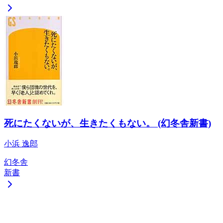
死にたくないが、生きたくもない。 (幻冬舎新書)
小浜 逸郎
幻冬舎
新書