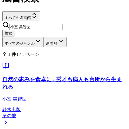
すべての図書館
検索
すべてのジャンル
新着順
全
1
件
1
/
1
ページ
自然の恵みを食卓に : 秀才も病人も台所から生ま
れる
小室 美智世
鈴木出版
その他