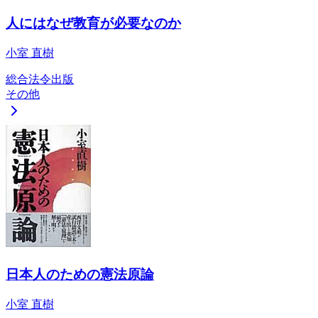
人にはなぜ教育が必要なのか
小室 直樹
総合法令出版
その他
日本人のための憲法原論
小室 直樹