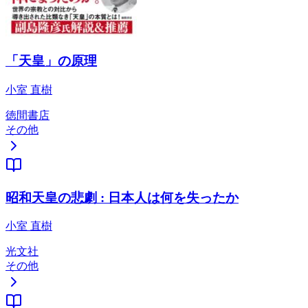
「天皇」の原理
小室 直樹
徳間書店
その他
昭和天皇の悲劇 : 日本人は何を失ったか
小室 直樹
光文社
その他