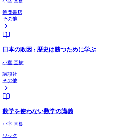
小室 直樹
徳間書店
その他
日本の敗因 : 歴史は勝つために学ぶ
小室 直樹
講談社
その他
数学を使わない数学の講義
小室 直樹
ワック