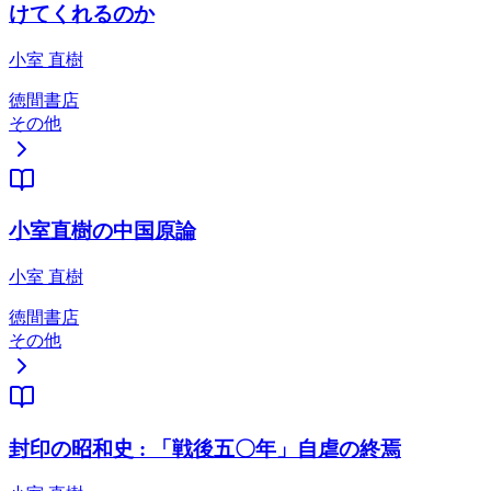
けてくれるのか
小室 直樹
徳間書店
その他
小室直樹の中国原論
小室 直樹
徳間書店
その他
封印の昭和史 : 「戦後五〇年」自虐の終焉