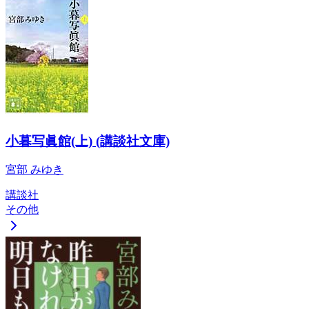
小暮写眞館(上) (講談社文庫)
宮部 みゆき
講談社
その他