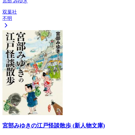
宮部 みゆき
双葉社
不明
宮部みゆきの江戸怪談散歩 (新人物文庫)