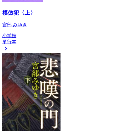
模倣犯〈上〉
宮部 みゆき
小学館
単行本