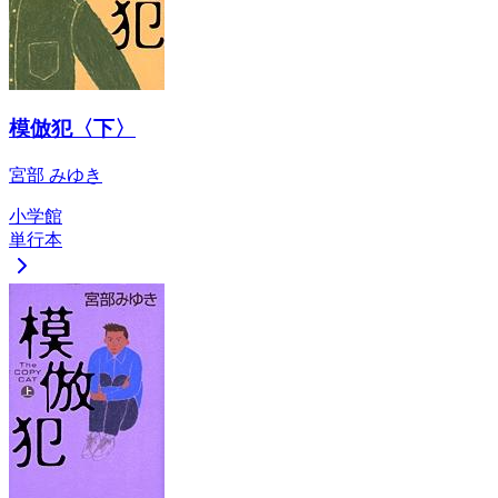
模倣犯〈下〉
宮部 みゆき
小学館
単行本