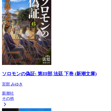
ソロモンの偽証: 第III部 法廷 下巻 (新潮文庫)
宮部 みゆき
新潮社
その他