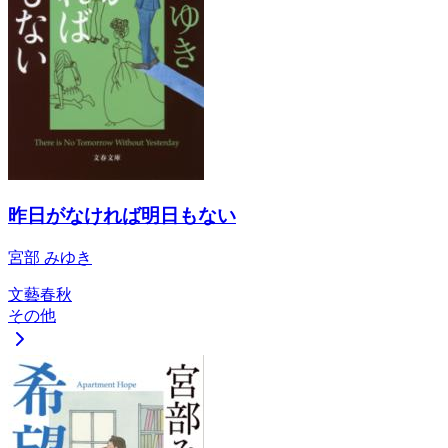
昨日がなければ明日もない
宮部 みゆき
文藝春秋
その他