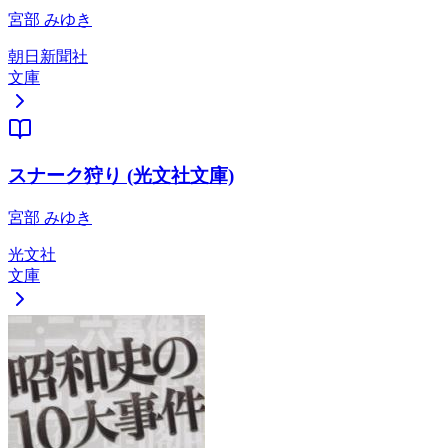
宮部 みゆき
朝日新聞社
文庫
スナーク狩り (光文社文庫)
宮部 みゆき
光文社
文庫