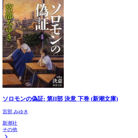
ソロモンの偽証: 第II部 決意 下巻 (新潮文庫)
宮部 みゆき
新潮社
その他