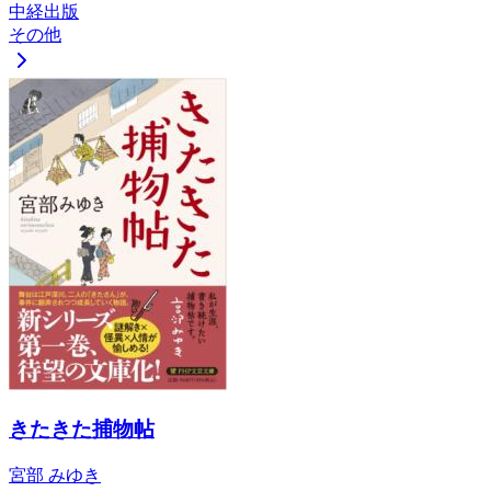
中経出版
その他
きたきた捕物帖
宮部 みゆき