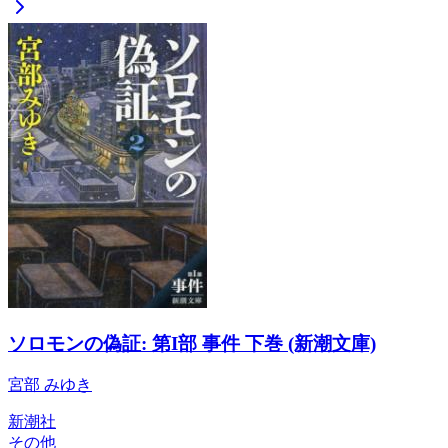
ソロモンの偽証: 第I部 事件 下巻 (新潮文庫)
宮部 みゆき
新潮社
その他