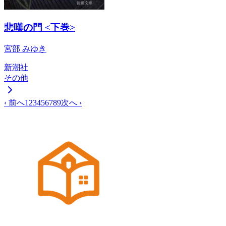
悲嘆の門 <下巻>
宮部 みゆき
新潮社
その他
‹ 前へ
1
2
3
4
5
6
7
8
9
次へ ›