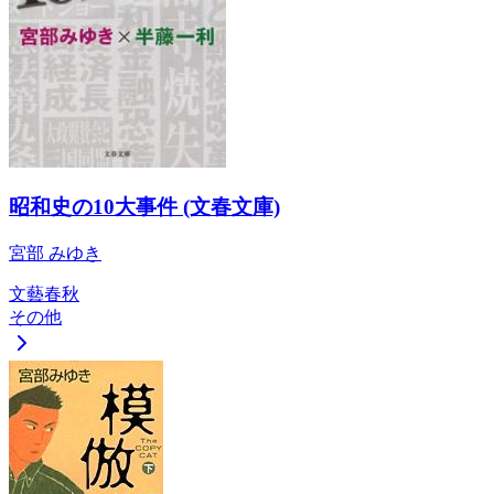
昭和史の10大事件 (文春文庫)
宮部 みゆき
文藝春秋
その他