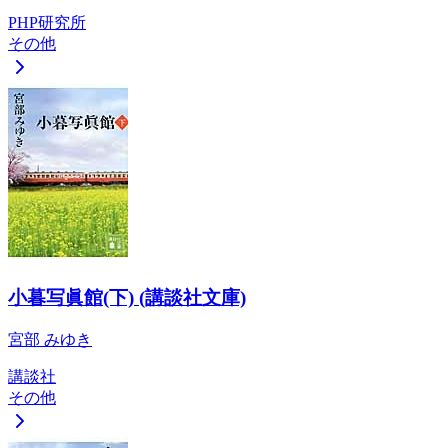
PHP研究所
その他
小暮写眞館(下) (講談社文庫)
宮部 みゆき
講談社
その他