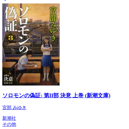
ソロモンの偽証: 第II部 決意 上巻 (新潮文庫)
宮部 みゆき
新潮社
その他