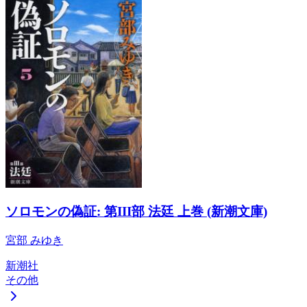
ソロモンの偽証: 第III部 法廷 上巻 (新潮文庫)
宮部 みゆき
新潮社
その他