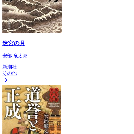
迷宮の月
安部 竜太郎
新潮社
その他