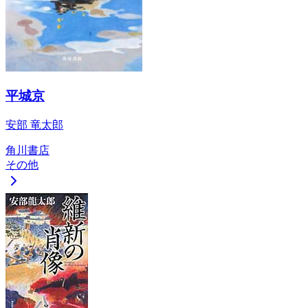
平城京
安部 竜太郎
角川書店
その他