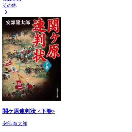
その他
関ケ原連判状 <下巻>
安部 竜太郎