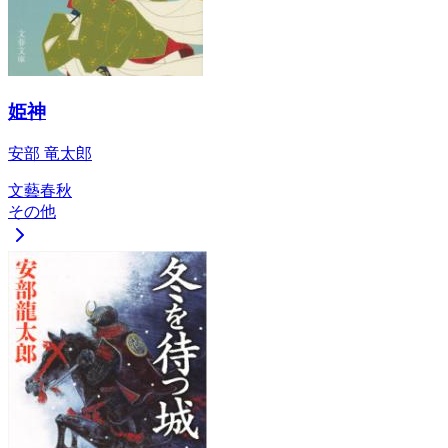
姫神
安部 竜太郎
文藝春秋
その他