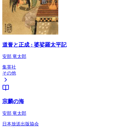
道誉と正成 : 婆娑羅太平記
安部 竜太郎
集英社
その他
宗麟の海
安部 竜太郎
日本放送出版協会