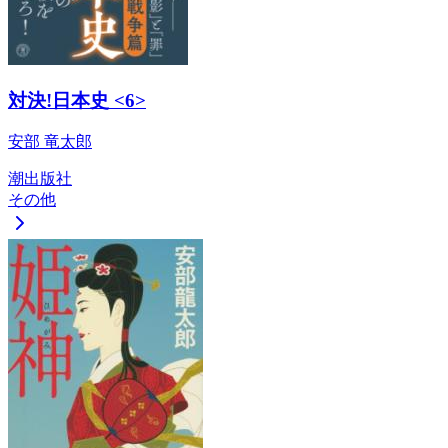
対決!日本史 <6>
安部 竜太郎
潮出版社
その他