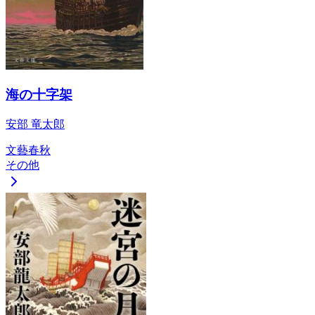
海の十字架
安部 竜太郎
文藝春秋
その他