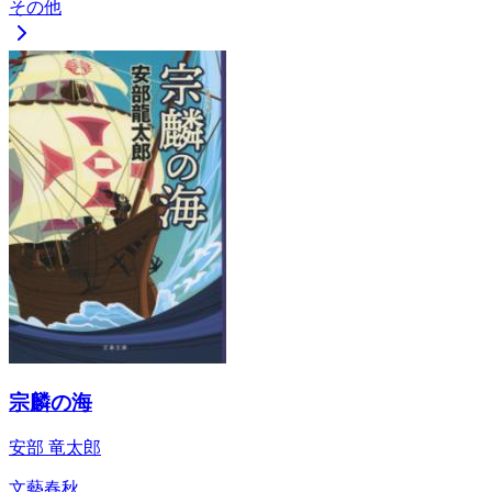
その他
宗麟の海
安部 竜太郎
文藝春秋