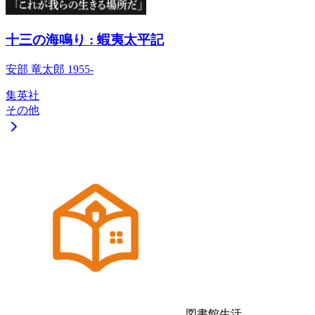
十三の海鳴り : 蝦夷太平記
安部 竜太郎 1955-
集英社
その他
図書館生活