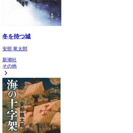
冬を待つ城
安部 竜太郎
新潮社
その他