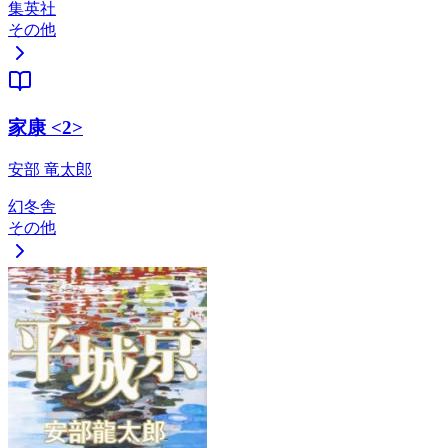
集英社
その他
家康 <2>
安部 竜太郎
幻冬舎
その他