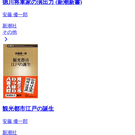
徳川将軍家の演出力 (新潮新書)
安藤 優一郎
新潮社
その他
観光都市江戸の誕生
安藤 優一郎
新潮社