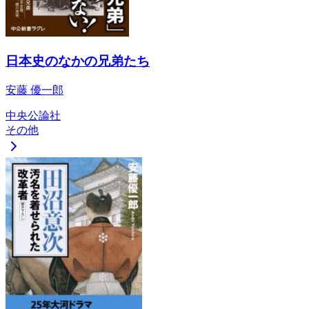
日本史のなかの兄弟たち
安藤 優一郎
中央公論社
その他