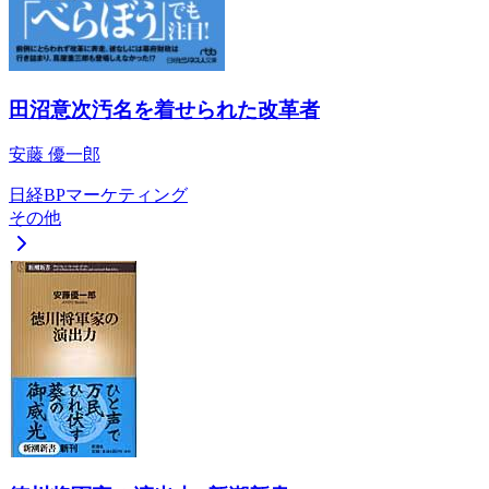
田沼意次汚名を着せられた改革者
安藤 優一郎
日経BPマーケティング
その他