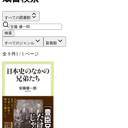
すべての図書館
検索
すべてのジャンル
新着順
全
9
件
1
/
1
ページ