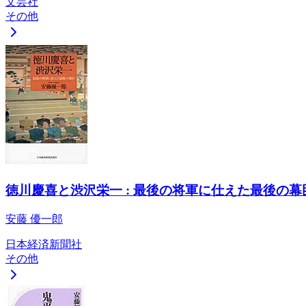
文芸社
その他
徳川慶喜と渋沢栄一 : 最後の将軍に仕えた最後の幕
安藤 優一郎
日本経済新聞社
その他