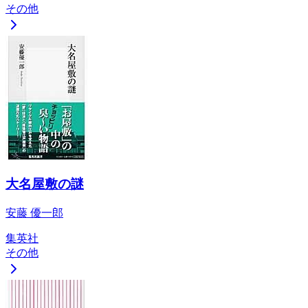
その他
大名屋敷の謎
安藤 優一郎
集英社
その他