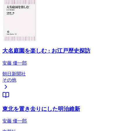
大名庭園を楽しむ : お江戸歴史探訪
安藤 優一郎
朝日新聞社
その他
東北を置き去りにした明治維新
安藤 優一郎