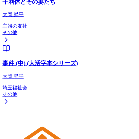
千利休とその妻たち
大岡 昇平
主婦の友社
その他
事件 (中) (大活字本シリーズ)
大岡 昇平
埼玉福祉会
その他