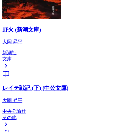
野火 (新潮文庫)
大岡 昇平
新潮社
文庫
レイテ戦記 (下) (中公文庫)
大岡 昇平
中央公論社
その他