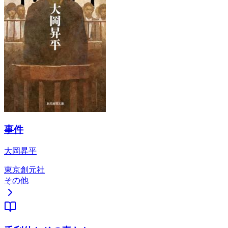
事件
大岡昇平
東京創元社
その他